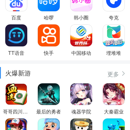
百度
哈啰
韩小圈
夸克
TT语音
快手
中国移动
埋堆堆
火爆新游
更多
哥哥四川麻将
最后的勇者
魂器学院
大秦霸业