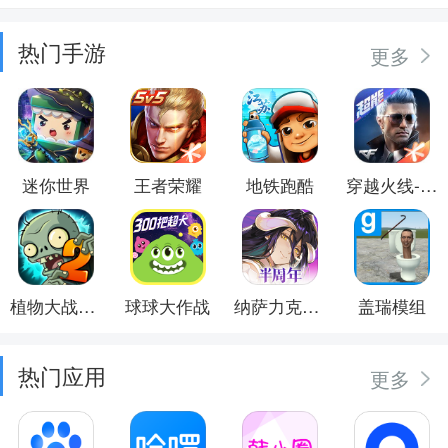
热门手游
更多
迷你世界
王者荣耀
地铁跑酷
穿越火线-枪战王者
植物大战僵尸2
球球大作战
纳萨力克之王
盖瑞模组
热门应用
更多