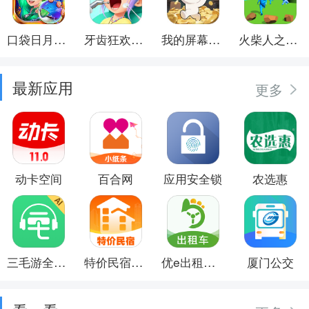
口袋日月游戏软件
牙齿狂欢派对
我的屏幕在喷钱
火柴人之觉醒年代
最新应用
更多
动卡空间
百合网
应用安全锁
农选惠
三毛游全球景点讲解语音导游
特价民宿预订
优e出租司机
厦门公交