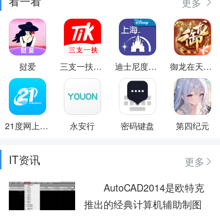
看一看
更多
挝爱
三支一扶题小宝
迪士尼度假区
御龙在天手游
21度网上商城
永安行
密码键盘
第四纪元
IT资讯
更多
AutoCAD2014是欧特克
推出的经典计算机辅助制图