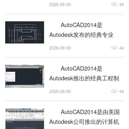
工具，主打稳定2D施工图绘
2026-08-09
44
制与轻量化三维建模，适配
建筑、机械、室内、市政多
AutoCAD2014是
行业工程设计。版本新增图
Autodesk发布的经典专业
纸标签页、实景地理地图、
CAD制图设计软件，是工程
2026-08-09
44
协同设计交流模块，优化命
设计领域使用率极高的老牌
令行智能纠错与图层批量管
绘图工具。软件专注精准二
AutoCAD2014是
理，支持Win8触屏操作、点
维绘图、图纸编辑、参数化
Autodesk推出的经典工程制
云扫描数据导入，兼容各类
设计及基础三维建模，广泛
图设计软件，主打高效精准
DWG图纸格式，文件互通...
2026-08-09
44
应用于建筑设计、机械制
的二维工程绘图与基础三维
造、土木工程、室内设计等
建模作业，适配建筑、机
AutoCAD2014是由美国
多个行业。软件优化绘图流
械、市政、室内设计等多行
Autodesk公司推出的计算机
畅度与文件兼容性，支持参
业场景。软件优化运行机制