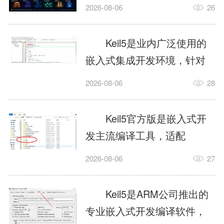
我订个明天早上的闹钟，它
2026-08-06
26
顶多回一段好的。为什么会
这样？因为AI，就是个只会
Keil5是业内广泛使用的
耍嘴皮子的书呆子。它脑子
嵌入式集成开发环境，针对
里有海量知识，但没有真正
ARM、51内核单片机提供编
2026-08-06
28
激发出来实力。而
译、调试、仿真一体化能
AgentSkill，就是给AI大脑装
力，代码编译稳定，调试工
Keil5官方版是嵌入式开
上的一双机械手，它真的能
具成熟，大量开源项目基于
发主流编译工具，适配
解决很多问题。1什么是
该平台开发。新项目需要单
STM32、51单片机等多款芯
AgentSkillSkill指...
2026-08-06
27
独下载对应芯片支持包，新
片，编辑器功能完善，支持
手配置难度较高，正版商业
在线调试、代码仿真，兼容
Keil5是ARM公司推出的
授权费用不菲，未授权版本
众多厂商芯片安装包。软件
专业嵌入式开发编译软件，
存在程序容量限制，适合硬
需要手动添加器件库，初次