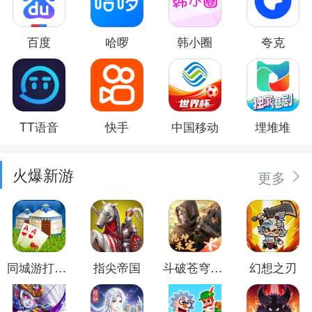
百度
哈啰
韩小圈
夸克
TT语音
快手
中国移动
埋堆堆
火爆新游
更多
同城游打大尖
指尖帝国
斗破苍穹：异火重燃
幻想之刃