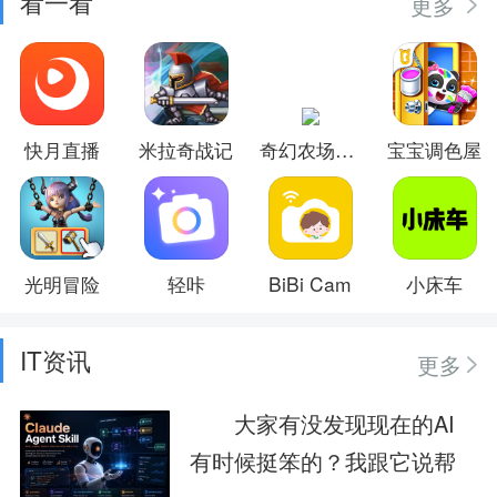
看一看
更多
快月直播
米拉奇战记
奇幻农场物语
宝宝调色屋
光明冒险
轻咔
BiBi Cam
小床车
IT资讯
更多
大家有没发现现在的AI
有时候挺笨的？我跟它说帮