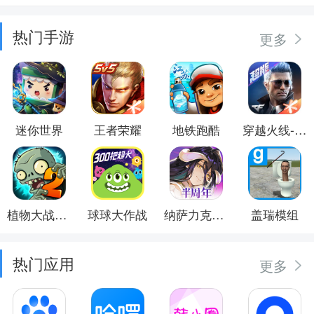
热门手游
更多
迷你世界
王者荣耀
地铁跑酷
穿越火线-枪战王者
植物大战僵尸2
球球大作战
纳萨力克之王
盖瑞模组
热门应用
更多