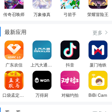
传奇召唤师
万象修真
弓箭手
荣耀冒险王
最新应用
更多
广东农信
上汽大通MAXUS
抖音
厦门地铁
口袋孟定耿马
万得厨
对椒约拍
BiBi Cam