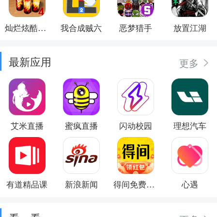
灿烂炫酷模拟器
我合成贼六
恶梦猎手
放置江湖
最新应用
更多
艾米直播
蜜疯直播
闪动校园
理想汽车
有道精品课
新浪新闻
得间免费小说
心遇