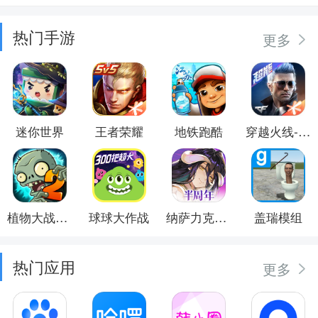
热门手游
更多
迷你世界
王者荣耀
地铁跑酷
穿越火线-枪战王者
植物大战僵尸2
球球大作战
纳萨力克之王
盖瑞模组
热门应用
更多