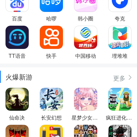
百度
哈啰
韩小圈
夸克
TT语音
快手
中国移动
埋堆堆
火爆新游
更多
仙命决
长安幻想
星梦少女换装
疯狂进化防卫战