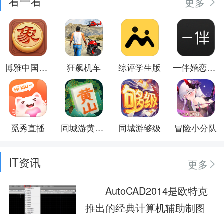
看一看
更多
博雅中国象棋
狂飙机车
综评学生版
一伴婚恋相亲
觅秀直播
同城游黄山麻将
同城游够级
冒险小分队
IT资讯
更多
AutoCAD2014是欧特克
推出的经典计算机辅助制图