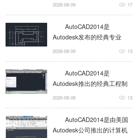
工具，主打稳定2D施工图绘
2026-08-09
17
制与轻量化三维建模，适配
建筑、机械、室内、市政多
AutoCAD2014是
行业工程设计。版本新增图
Autodesk发布的经典专业
纸标签页、实景地理地图、
CAD制图设计软件，是工程
2026-08-09
13
协同设计交流模块，优化命
设计领域使用率极高的老牌
令行智能纠错与图层批量管
绘图工具。软件专注精准二
AutoCAD2014是
理，支持Win8触屏操作、点
维绘图、图纸编辑、参数化
Autodesk推出的经典工程制
云扫描数据导入，兼容各类
设计及基础三维建模，广泛
图设计软件，主打高效精准
DWG图纸格式，文件互通...
2026-08-09
13
应用于建筑设计、机械制
的二维工程绘图与基础三维
造、土木工程、室内设计等
建模作业，适配建筑、机
AutoCAD2014是由美国
多个行业。软件优化绘图流
械、市政、室内设计等多行
Autodesk公司推出的计算机
畅度与文件兼容性，支持参
业场景。软件优化运行机制