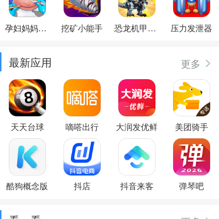
孕妇妈妈日记
挖矿小能手
恐龙机甲射手
压力发泄器
最新应用
更多
天天台球
嘀嗒出行
大润发优鲜
美团骑手
酷狗概念版
抖店
抖音来客
弹琴吧