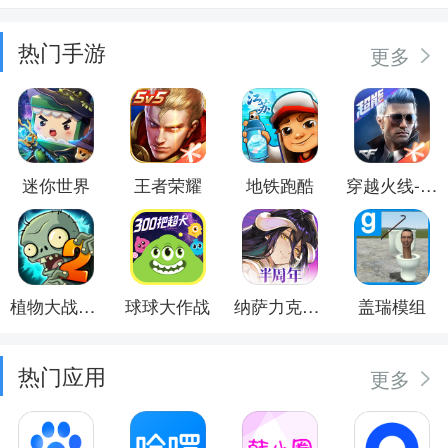
热门手游
更多
迷你世界
王者荣耀
地铁跑酷
穿越火线-枪战王者
植物大战僵尸2
球球大作战
纳萨力克之王
盖瑞模组
热门应用
更多