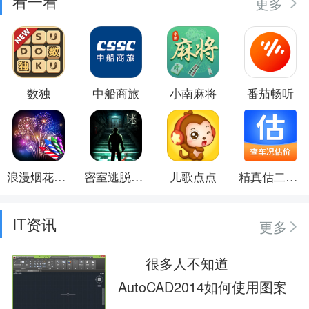
看一看
更多
数独
中船商旅
小南麻将
番茄畅听
浪漫烟花模拟器
密室逃脱11之逃出神秘金字塔
儿歌点点
精真估二手车
IT资讯
更多
很多人不知道
AutoCAD2014如何使用图案