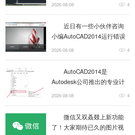
填充?今日为你们带来的文章
2026-08-08
4
是关于AutoCAD2014如何使
用图案填充的内容，还有不
近日有一些小伙伴咨询
清楚小伙伴和小编一起去学
小编AutoCAD2014运行错误
习一下吧。1.打开
怎么办?下面就为大家带来了
2026-08-08
4
AutoCAD2014这款软件，进
AutoCAD2014运行错误怎么
入AutoCAD2014的操作界
办的解决方法，有需要的小
AutoCAD2014是
面，如图所示：2.在该界面内
伙伴可以来了解了解哦。1.打
Autodesk公司推出的专业计
找到矩形选项，如图所示：3.
开控制面板，选择
算机辅助设计（CAD）软
点击矩...
2026-08-08
4
AutodeskAutoCAD2014。2.
件，广泛应用于机械、电
等AutodeskAutoCAD2014的
子、建筑、服装等多个工程
微信又双叒叕上新功能
安装程序加载完毕。3.选择添
与设计领域。作为行业标准
了！大家期待已久的图片视
加/...
工具之一，它提供了强大的