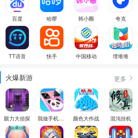
百度
哈啰
韩小圈
夸克
TT语音
快手
中国移动
埋堆堆
火爆新游
更多
眼力大侦探
我做手机壳特好看
颜色大作战
混沌挂机