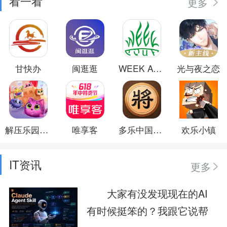
看一看
更多
甘快办
闽逛逛
WEEK AQUA
光与夜之恋
解压乐园模拟器
唯享客
多乐中国象棋
欢乐小镇
IT资讯
更多
大家有没发现现在的AI
有时候挺笨的？我跟它说帮