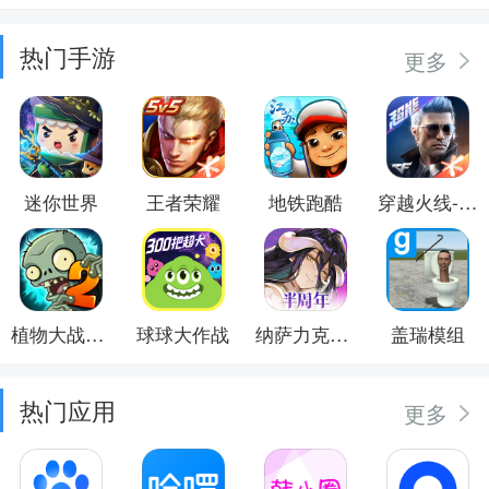
热门手游
更多
迷你世界
王者荣耀
地铁跑酷
穿越火线-枪战王者
植物大战僵尸2
球球大作战
纳萨力克之王
盖瑞模组
热门应用
更多