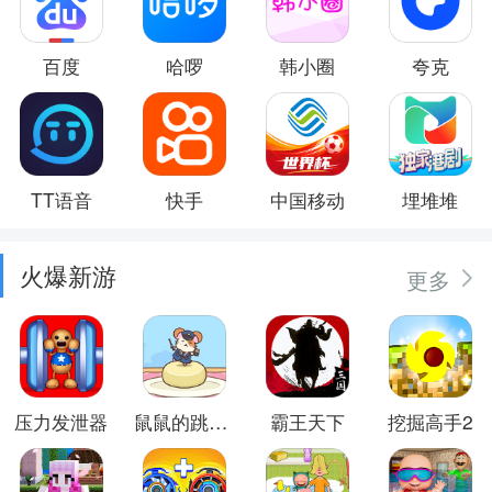
百度
哈啰
韩小圈
夸克
TT语音
快手
中国移动
埋堆堆
火爆新游
更多
压力发泄器
鼠鼠的跳跃冒险
霸王天下
挖掘高手2