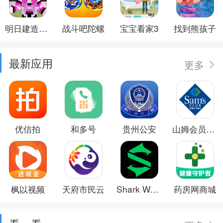
明日建造大师
战斗吧陀螺
宝宝看家3
找到熊孩子
最新应用
更多
优信拍
和多号
贵州公安
山姆会员商店
枫以视频
天府市民云
Shark Wear
药房网商城