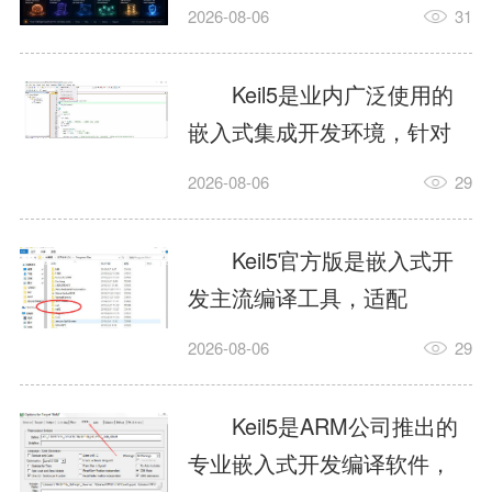
我订个明天早上的闹钟，它
2026-08-06
31
顶多回一段好的。为什么会
这样？因为AI，就是个只会
Keil5是业内广泛使用的
耍嘴皮子的书呆子。它脑子
嵌入式集成开发环境，针对
里有海量知识，但没有真正
ARM、51内核单片机提供编
2026-08-06
29
激发出来实力。而
译、调试、仿真一体化能
AgentSkill，就是给AI大脑装
力，代码编译稳定，调试工
Keil5官方版是嵌入式开
上的一双机械手，它真的能
具成熟，大量开源项目基于
发主流编译工具，适配
解决很多问题。1什么是
该平台开发。新项目需要单
STM32、51单片机等多款芯
AgentSkillSkill指...
2026-08-06
29
独下载对应芯片支持包，新
片，编辑器功能完善，支持
手配置难度较高，正版商业
在线调试、代码仿真，兼容
Keil5是ARM公司推出的
授权费用不菲，未授权版本
众多厂商芯片安装包。软件
专业嵌入式开发编译软件，
存在程序容量限制，适合硬
需要手动添加器件库，初次