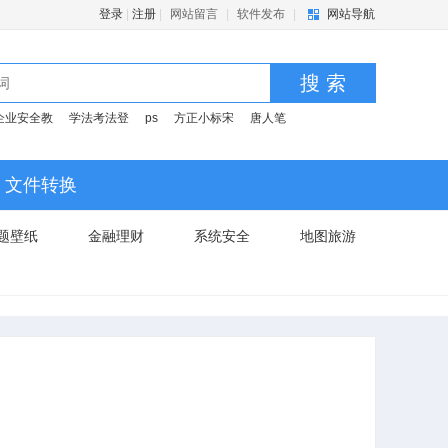
登录
|
注册
|
网站留言
|
软件发布
|
网站导航
搜 索
企业安全教
学法考法登
ps
方正小标宋
唐人笔
文件转换
题壁纸
金融理财
系统安全
地图旅游