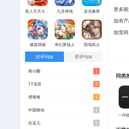
更多能
真人天天斗地主
九灵神域
波克麻将
如有产
如觉得
修真情缘
奇幻梦旅人
西域风云
好评App
差评App
韩小圈
1
同类
TT语音
2
埋堆堆
3
中国移动
4
一伴
住这儿
5