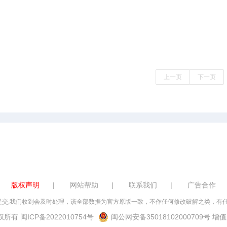
上一页
下一页
版权声明
|
网站帮助
|
联系我们
|
广告合作
交,我们收到会及时处理，该全部数据为官方原版一致，不作任何修改破解之类，有任何投
 版权所有
闽ICP备2022010754号
闽公网安备35018102000709号
增值