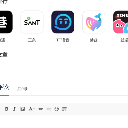
排行
巷遇
三条
TT语音
赫兹
丝
文章
评论
共
0
条