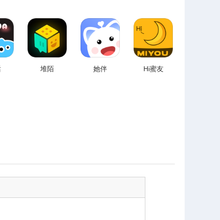
话
堆陌
她伴
Hi蜜友