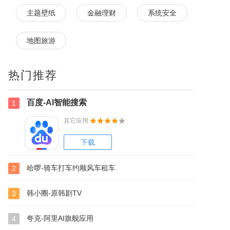
主题壁纸
金融理财
系统安全
地图旅游
热门推荐
百度-AI智能搜索
1
其它应用
下载
哈啰-骑车打车约顺风车租车
2
韩小圈-原韩剧TV
3
夸克-阿里AI旗舰应用
4