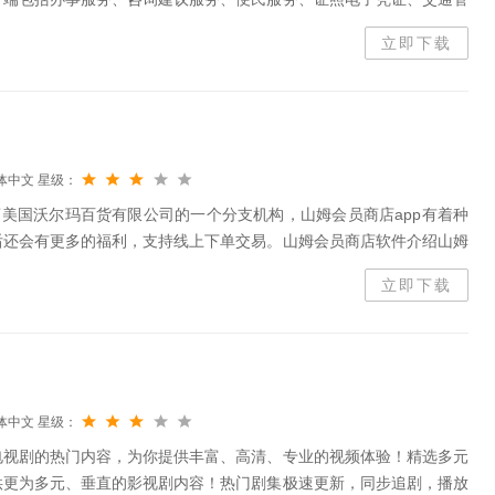
办事指南、申报办理公安业务，查询办事进度、驾驶证、机动车违法等
立即下载
体中文
星级：
商美国沃尔玛百货有限公司的一个分支机构，山姆会员商店app有着种
后还会有更多的福利，支持线上下单交易。山姆会员商店软件介绍山姆
员制商店针对山姆会员朋友提供泛渠道购物平台的重要工具。您可以使
立即下载
体中文
星级：
电视剧的热门内容，为你提供丰富、高清、专业的视频体验！精选多元
供更为多元、垂直的影视剧内容！热门剧集极速更新，同步追剧，播放