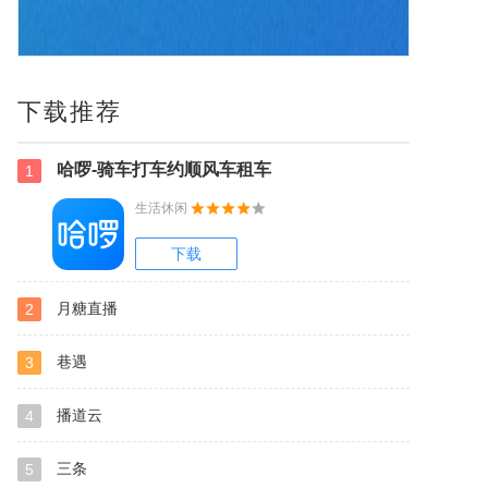
下载推荐
哈啰-骑车打车约顺风车租车
1
生活休闲
下载
月糖直播
2
巷遇
3
播道云
4
三条
5