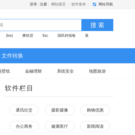
登录
|
注册
|
网站留言
|
软件发布
|
网站导航
搜 索
{kw}
爽快贷
flac
国民村镇银
黄
文件转换
题壁纸
金融理财
系统安全
地图旅游
软件栏目
通讯社交
摄影摄像
购物优惠
办公商务
健康医疗
新闻阅读