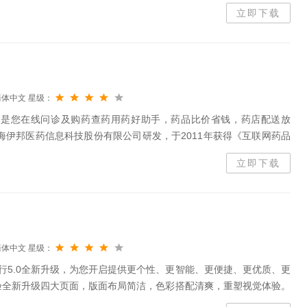
立即下载
简体中文
星级：
店，是您在线问诊及购药查药用药好助手，药品比价省钱，药店配送放
上海伊邦医药信息科技股份有限公司研发，于2011年获得《互联网药品
心买药！药房网商城致力于团结广大中小药店，推出1小时开店服务体
立即下载
简体中文
星级：
行5.0全新升级，为您开启提供更个性、更智能、更便捷、更优质、更
验全新升级四大页面，版面布局简洁，色彩搭配清爽，重塑视觉体验。
冬四季皮肤和会员专属皮肤，一键轻松更换专属版面；完善升级关爱版