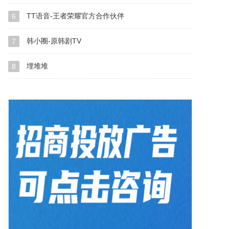
TT语音-王者荣耀官方合作伙伴
6
韩小圈-原韩剧TV
7
埋堆堆
8