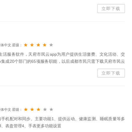
想看就看！
立即下载
简体中文
星级：
生活服务软件，天府市民云app为用户提供生活缴费、文化活动、交
p集成20个部门的65项服务职能，以后成都市民只需下载天府市民云
介绍天府市民云app是一站式互联网+市民服务平台。用户凭借一个账号
立即下载
简体中文
星级：
能手表与手机配对和同步。主要功能1、提供运动、健康监测、睡眠质量等多
3、表盘管理4、手表更多功能设置