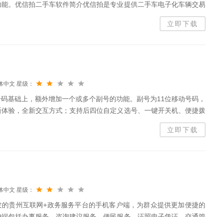
功能。优信拍二手车软件简介优信拍是专业提供二手车电子化车辆交易
网络交易企业。我们的核心业务品牌是优信拍二手车网络交易服务平
立即下载
体中文
星级：
码基础上，额外增加一个或多个副号的功能。副号为11位移动号码，
新体验，全新交互方式；支持后四位自定义选号、一键开关机、便捷拨
）的功能。全新打造发现栏目，副号学堂、手表学堂等使用技巧，精彩活
立即下载
体中文
星级：
发的贵州互联网+政务服务平台的手机客户端，为群众提供更加便捷的
户端包括办事服务、咨询建议服务、便民服务、证照电子凭证、交通管