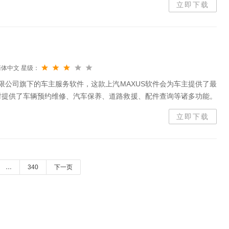
立即下载
简体中文
星级：
有限公司旗下的车主服务软件，这款上汽MAXUS软件会为车主提供了最
时提供了车辆预约维修、汽车保养、道路救援、配件查询等诸多功能。
XUSAPP是上汽大通下属MAXUS品牌的车主APP。为您的爱车提供
立即下载
…
340
下一页