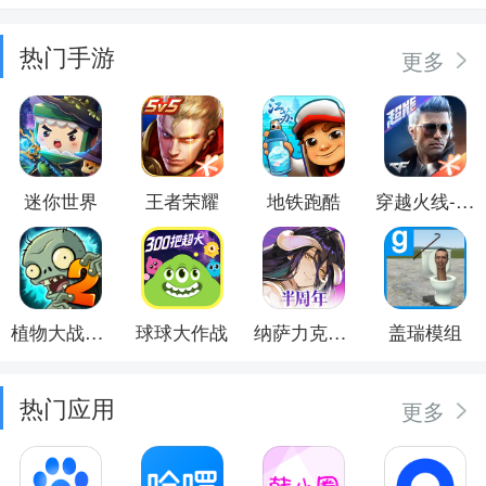
热门手游
更多
迷你世界
王者荣耀
地铁跑酷
穿越火线-枪战王者
植物大战僵尸2
球球大作战
纳萨力克之王
盖瑞模组
热门应用
更多