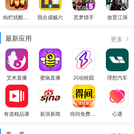
灿烂炫酷模拟器
我合成贼六
恶梦猎手
放置江湖
最新应用
更多
艾米直播
蜜疯直播
闪动校园
理想汽车
有道精品课
新浪新闻
得间免费小说
心遇