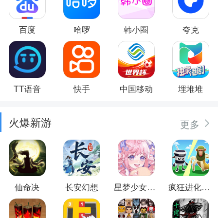
百度
哈啰
韩小圈
夸克
TT语音
快手
中国移动
埋堆堆
火爆新游
更多
仙命决
长安幻想
星梦少女换装
疯狂进化防卫战