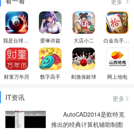
看一看
更多
我是台球大师
爱琳诗篇
大店小二
白金岛手游放炮罚
财童万年历
数字高手
刺激保龄球
网上地电
IT资讯
更多
AutoCAD2014是欧特克
推出的经典计算机辅助制图