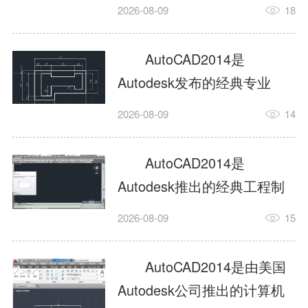
工具，主打稳定2D施工图绘
2026-08-09
18
制与轻量化三维建模，适配
建筑、机械、室内、市政多
AutoCAD2014是
行业工程设计。版本新增图
Autodesk发布的经典专业
纸标签页、实景地理地图、
CAD制图设计软件，是工程
2026-08-09
14
协同设计交流模块，优化命
设计领域使用率极高的老牌
令行智能纠错与图层批量管
绘图工具。软件专注精准二
AutoCAD2014是
理，支持Win8触屏操作、点
维绘图、图纸编辑、参数化
Autodesk推出的经典工程制
云扫描数据导入，兼容各类
设计及基础三维建模，广泛
图设计软件，主打高效精准
DWG图纸格式，文件互通...
2026-08-09
15
应用于建筑设计、机械制
的二维工程绘图与基础三维
造、土木工程、室内设计等
建模作业，适配建筑、机
AutoCAD2014是由美国
多个行业。软件优化绘图流
械、市政、室内设计等多行
Autodesk公司推出的计算机
畅度与文件兼容性，支持参
业场景。软件优化运行机制