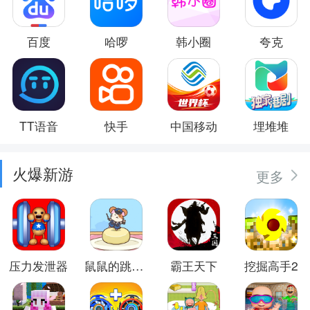
百度
哈啰
韩小圈
夸克
TT语音
快手
中国移动
埋堆堆
火爆新游
更多
压力发泄器
鼠鼠的跳跃冒险
霸王天下
挖掘高手2