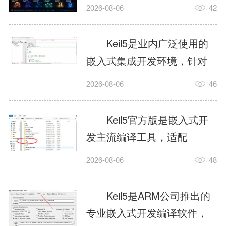
我订个明天早上的闹钟，它
2026-08-06
42
顶多回一段好的。为什么会
这样？因为AI，就是个只会
Keil5是业内广泛使用的
耍嘴皮子的书呆子。它脑子
嵌入式集成开发环境，针对
里有海量知识，但没有真正
ARM、51内核单片机提供编
2026-08-06
46
激发出来实力。而
译、调试、仿真一体化能
AgentSkill，就是给AI大脑装
力，代码编译稳定，调试工
Keil5官方版是嵌入式开
上的一双机械手，它真的能
具成熟，大量开源项目基于
发主流编译工具，适配
解决很多问题。1什么是
该平台开发。新项目需要单
STM32、51单片机等多款芯
AgentSkillSkill指...
2026-08-06
48
独下载对应芯片支持包，新
片，编辑器功能完善，支持
手配置难度较高，正版商业
在线调试、代码仿真，兼容
Keil5是ARM公司推出的
授权费用不菲，未授权版本
众多厂商芯片安装包。软件
专业嵌入式开发编译软件，
存在程序容量限制，适合硬
需要手动添加器件库，初次