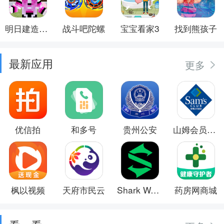
明日建造大师
战斗吧陀螺
宝宝看家3
找到熊孩子
最新应用
更多
优信拍
和多号
贵州公安
山姆会员商店
枫以视频
天府市民云
Shark Wear
药房网商城