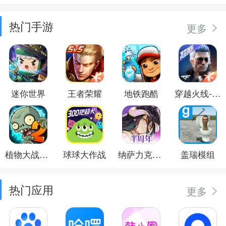
热门手游
更多
迷你世界
王者荣耀
地铁跑酷
穿越火线-枪战王者
植物大战僵尸2
球球大作战
纳萨力克之王
盖瑞模组
热门应用
更多