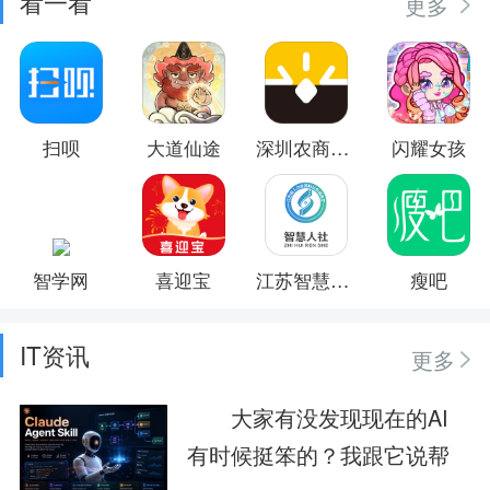
看一看
更多
扫呗
大道仙途
深圳农商银行
闪耀女孩
智学网
喜迎宝
江苏智慧人社
瘦吧
IT资讯
更多
大家有没发现现在的AI
有时候挺笨的？我跟它说帮