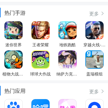
热门手游
更多
迷你世界
王者荣耀
地铁跑酷
穿越火线-枪战王者
植物大战僵尸2
球球大作战
纳萨力克之王
盖瑞模组
热门应用
更多