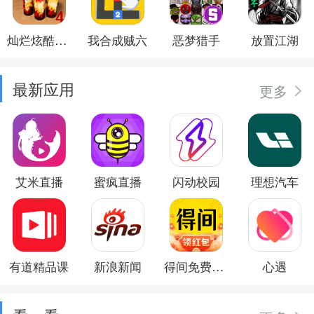
灿烂炫酷模拟器
我合成贼六
恶梦猎手
放置江湖
最新应用
更多
艾米直播
蜜疯直播
闪动校园
理想汽车
有道精品课
新浪新闻
得间免费小说
心遇