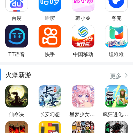
百度
哈啰
韩小圈
夸克
TT语音
快手
中国移动
埋堆堆
火爆新游
更多
仙命决
长安幻想
星梦少女换装
疯狂进化防卫战