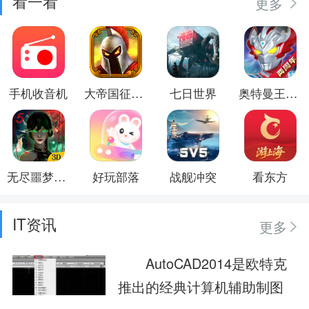
看一看
更多
手机收音机
大帝国征服者
七日世界
奥特曼王者传奇
无尽噩梦5怨灵咒
好玩部落
战舰冲突
看东方
IT资讯
更多
AutoCAD2014是欧特克
推出的经典计算机辅助制图