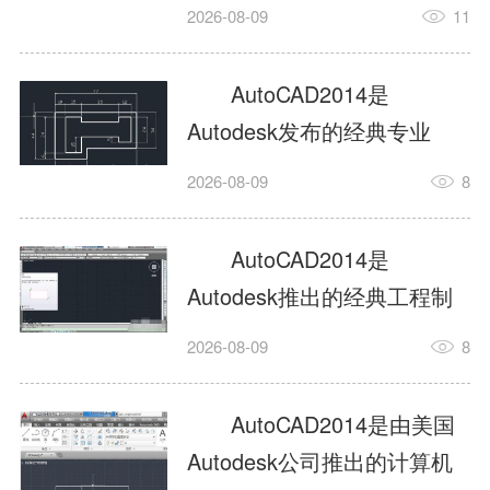
工具，主打稳定2D施工图绘
2026-08-09
11
制与轻量化三维建模，适配
建筑、机械、室内、市政多
AutoCAD2014是
行业工程设计。版本新增图
Autodesk发布的经典专业
纸标签页、实景地理地图、
CAD制图设计软件，是工程
2026-08-09
8
协同设计交流模块，优化命
设计领域使用率极高的老牌
令行智能纠错与图层批量管
绘图工具。软件专注精准二
AutoCAD2014是
理，支持Win8触屏操作、点
维绘图、图纸编辑、参数化
Autodesk推出的经典工程制
云扫描数据导入，兼容各类
设计及基础三维建模，广泛
图设计软件，主打高效精准
DWG图纸格式，文件互通...
2026-08-09
8
应用于建筑设计、机械制
的二维工程绘图与基础三维
造、土木工程、室内设计等
建模作业，适配建筑、机
AutoCAD2014是由美国
多个行业。软件优化绘图流
械、市政、室内设计等多行
Autodesk公司推出的计算机
畅度与文件兼容性，支持参
业场景。软件优化运行机制