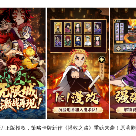
刃正版授权，策略卡牌新作《搭救之路》重磅来袭！原著剧