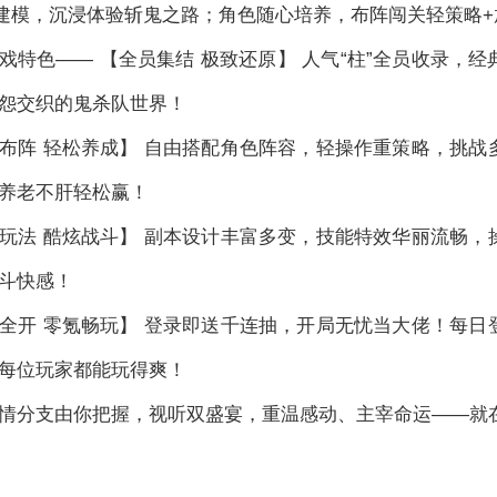
建模，沉浸体验斩鬼之路；角色随心培养，布阵闯关轻策略
戏特色—— 【全员集结 极致还原】 人气“柱”全员收录，
怨交织的鬼杀队世界！
布阵 轻松养成】 自由搭配角色阵容，轻操作重策略，挑
养老不肝轻松赢！
玩法 酷炫战斗】 副本设计丰富多变，技能特效华丽流畅
斗快感！
全开 零氪畅玩】 登录即送千连抽，开局无忧当大佬！每
每位玩家都能玩得爽！
情分支由你把握，视听双盛宴，重温感动、主宰命运——就