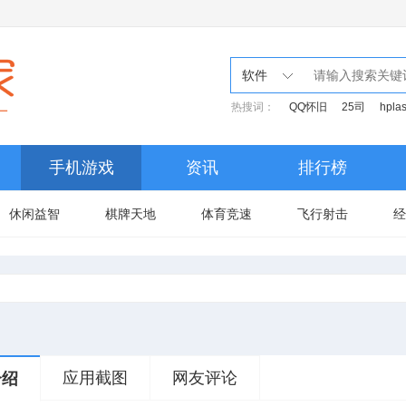
软件
热搜词：
QQ怀旧
25司
hpla
手机游戏
资讯
排行榜
休闲益智
棋牌天地
体育竞速
飞行射击
经
应用截图
网友评论
介绍