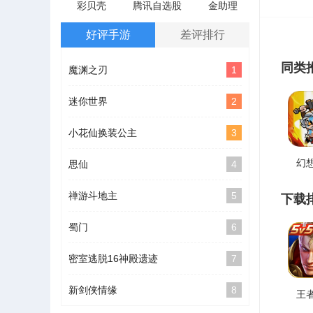
彩贝壳
腾讯自选股
金助理
好评手游
差评排行
同类
魔渊之刃
1
迷你世界
2
小花仙换装公主
3
幻
思仙
4
禅游斗地主
5
下载
蜀门
6
密室逃脱16神殿遗迹
7
新剑侠情缘
8
王