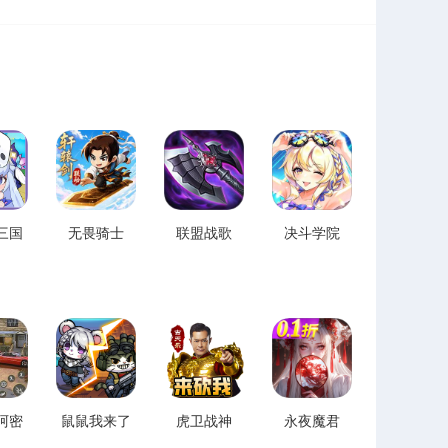
三国
无畏骑士
联盟战歌
决斗学院
阿密
鼠鼠我来了
虎卫战神
永夜魔君