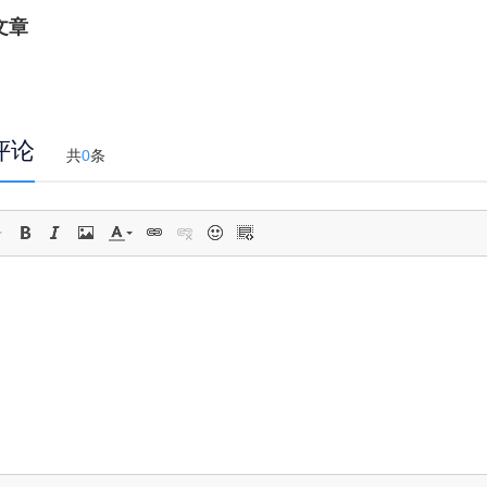
文章
评论
共
0
条