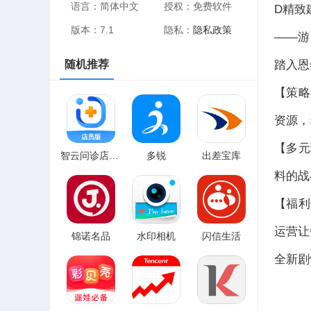
语言：简体中文
授权：免费软件
D精致
版本：7.1
隐私：
隐私政策
——游
踏入恩
随机推荐
【策略
资源，
【多元
智云问诊店员版
多锐
出差宝库
料的战
【福利
运营让
锦诺名品
水印相机
闪信生活
全新剧