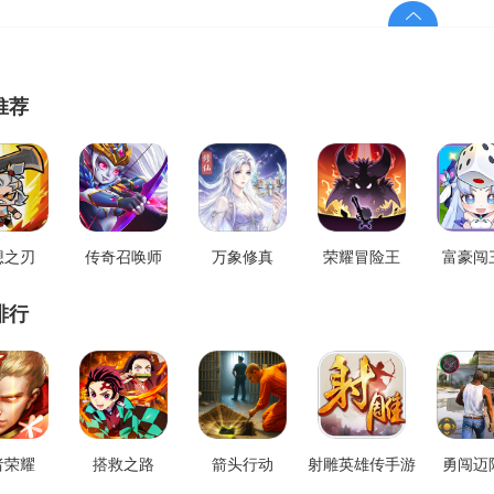
推荐
想之刃
传奇召唤师
万象修真
荣耀冒险王
富豪闯
排行
者荣耀
搭救之路
箭头行动
射雕英雄传手游
勇闯迈