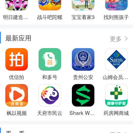
明日建造大师
战斗吧陀螺
宝宝看家3
找到熊孩子
最新应用
更多
优信拍
和多号
贵州公安
山姆会员商店
枫以视频
天府市民云
Shark Wear
药房网商城