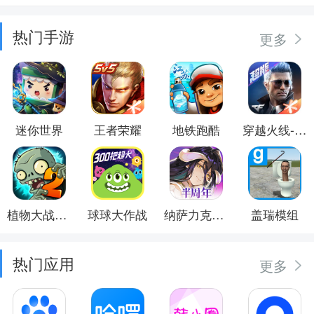
热门手游
更多
迷你世界
王者荣耀
地铁跑酷
穿越火线-枪战王者
植物大战僵尸2
球球大作战
纳萨力克之王
盖瑞模组
热门应用
更多