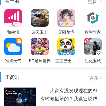
看一看
更多
和生活
蓝天卫士
无限梦境
数智管家
准点天气
FC足球世界
宝宝巴士大全
生化围城
IT资讯
更多
大家有没发现现在的AI
有时候挺笨的？我跟它说帮