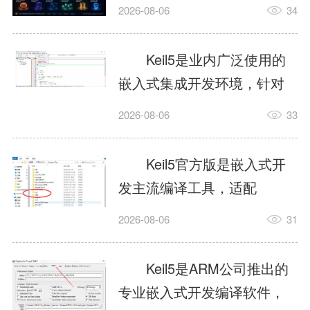
我订个明天早上的闹钟，它
2026-08-06
34
顶多回一段好的。为什么会
这样？因为AI，就是个只会
Keil5是业内广泛使用的
耍嘴皮子的书呆子。它脑子
嵌入式集成开发环境，针对
里有海量知识，但没有真正
ARM、51内核单片机提供编
2026-08-06
33
激发出来实力。而
译、调试、仿真一体化能
AgentSkill，就是给AI大脑装
力，代码编译稳定，调试工
Keil5官方版是嵌入式开
上的一双机械手，它真的能
具成熟，大量开源项目基于
发主流编译工具，适配
解决很多问题。1什么是
该平台开发。新项目需要单
STM32、51单片机等多款芯
AgentSkillSkill指...
2026-08-06
31
独下载对应芯片支持包，新
片，编辑器功能完善，支持
手配置难度较高，正版商业
在线调试、代码仿真，兼容
Keil5是ARM公司推出的
授权费用不菲，未授权版本
众多厂商芯片安装包。软件
专业嵌入式开发编译软件，
存在程序容量限制，适合硬
需要手动添加器件库，初次