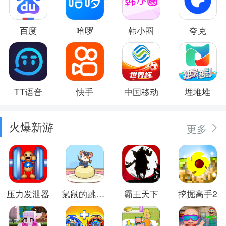
百度
哈啰
韩小圈
夸克
TT语音
快手
中国移动
埋堆堆
火爆新游
更多
压力发泄器
鼠鼠的跳跃冒险
霸王天下
挖掘高手2