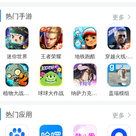
热门手游
更多
迷你世界
王者荣耀
地铁跑酷
穿越火线-枪战王者
植物大战僵尸2
球球大作战
纳萨力克之王
盖瑞模组
热门应用
更多