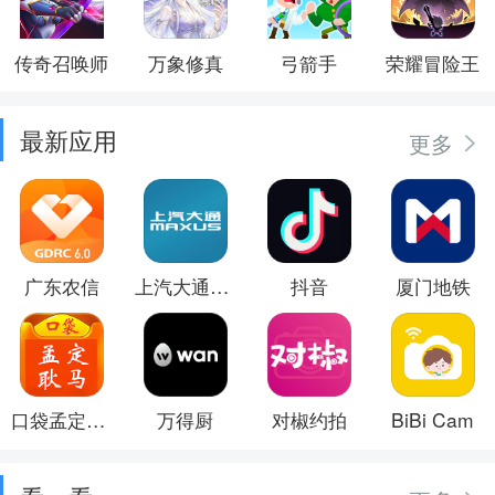
传奇召唤师
万象修真
弓箭手
荣耀冒险王
最新应用
更多
广东农信
上汽大通MAXUS
抖音
厦门地铁
口袋孟定耿马
万得厨
对椒约拍
BiBi Cam