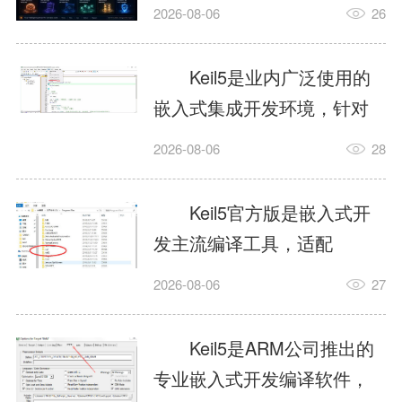
我订个明天早上的闹钟，它
2026-08-06
26
顶多回一段好的。为什么会
这样？因为AI，就是个只会
Keil5是业内广泛使用的
耍嘴皮子的书呆子。它脑子
嵌入式集成开发环境，针对
里有海量知识，但没有真正
ARM、51内核单片机提供编
2026-08-06
28
激发出来实力。而
译、调试、仿真一体化能
AgentSkill，就是给AI大脑装
力，代码编译稳定，调试工
Keil5官方版是嵌入式开
上的一双机械手，它真的能
具成熟，大量开源项目基于
发主流编译工具，适配
解决很多问题。1什么是
该平台开发。新项目需要单
STM32、51单片机等多款芯
AgentSkillSkill指...
2026-08-06
27
独下载对应芯片支持包，新
片，编辑器功能完善，支持
手配置难度较高，正版商业
在线调试、代码仿真，兼容
Keil5是ARM公司推出的
授权费用不菲，未授权版本
众多厂商芯片安装包。软件
专业嵌入式开发编译软件，
存在程序容量限制，适合硬
需要手动添加器件库，初次