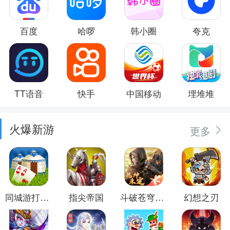
百度
哈啰
韩小圈
夸克
TT语音
快手
中国移动
埋堆堆
火爆新游
更多
同城游打大尖
指尖帝国
斗破苍穹：异火重燃
幻想之刃