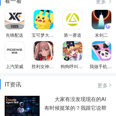
看一看
更多
先锋配送
宝可梦大探险
第一赛道
末剑二
上汽荣威
胜利女神：新的希望
狗狗呼叫喵星
我做手机壳特好看
IT资讯
更多
大家有没发现现在的AI
有时候挺笨的？我跟它说帮