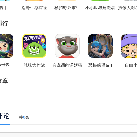
箭手
荒野生存探险
模拟野外求生
小小世界建造者
排行
你世界
球球大作战
会说话的汤姆猫
恐怖躲猫猫4
自由
文章
评论
共
0
条