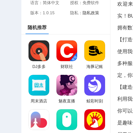
语言：简体中文
授权：免费软件
欢迎来
版本：1.0.15
隐私：
隐私政策
实！B
拥有数
随机推荐
【打造
使用我
多种服
DJ多多
财联社
海豚记账
定，你
【建造
利用我
周末酒店
魅夜直播
鲸彩时刻
你可以
是趣味