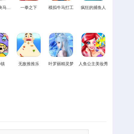
摄像人对决马桶人
一拳之下
模拟牛马打工
疯狂的捕鱼人
小镇
无敌推推乐
叶罗丽精灵梦
人鱼公主美妆秀