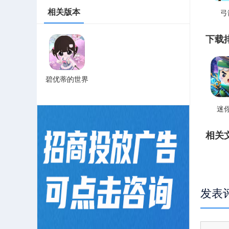
相关版本
弓
下载
碧优蒂的世界
迷
相关
发表