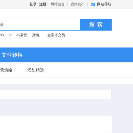
登录
|
注册
|
网站留言
|
软件发布
|
网站导航
搜 索
ba
bt
小掌贵
驱动、
金字塔交易
文件转换
营策略
塔防精选