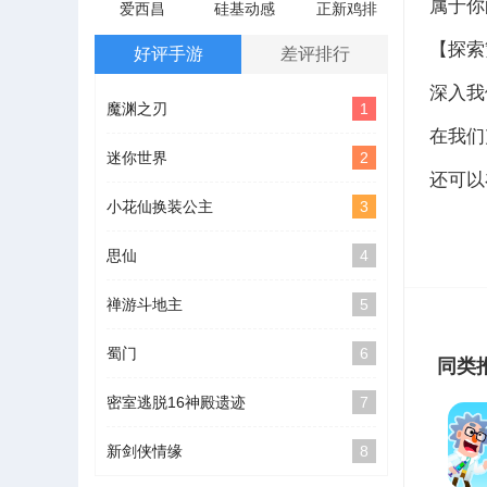
属于你
爱西昌
硅基动感
正新鸡排
【探索
好评手游
差评排行
深入我
魔渊之刃
1
在我们
迷你世界
2
还可以
小花仙换装公主
3
思仙
4
禅游斗地主
5
蜀门
6
同类
密室逃脱16神殿遗迹
7
新剑侠情缘
8