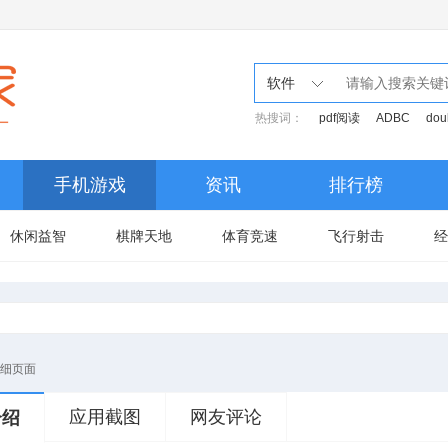
软件
热搜词：
pdf阅读
ADBC
dou
手机游戏
资讯
排行榜
休闲益智
棋牌天地
体育竞速
飞行射击
经
细页面
应用截图
网友评论
介绍