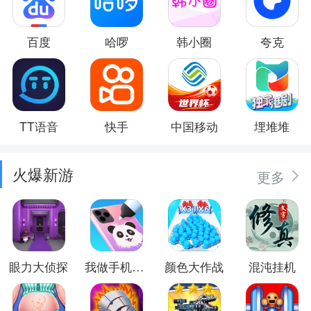
百度
哈啰
韩小圈
夸克
TT语音
快手
中国移动
埋堆堆
火爆新游
更多
眼力大侦探
我做手机壳特好看
颜色大作战
混沌挂机