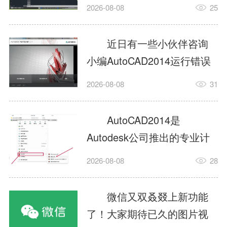
填充?今日为你们带来的文章
2026-08-08
25
是关于AutoCAD2014如何使
用图案填充的内容，还有不
近日有一些小伙伴咨询
清楚小伙伴和小编一起去学
小编AutoCAD2014运行错误
习一下吧。1.打开
怎么办?下面就为大家带来了
2026-08-08
31
AutoCAD2014这款软件，进
AutoCAD2014运行错误怎么
入AutoCAD2014的操作界
办的解决方法，有需要的小
AutoCAD2014是
面，如图所示：2.在该界面内
伙伴可以来了解了解哦。1.打
Autodesk公司推出的专业计
找到矩形选项，如图所示：3.
开控制面板，选择
算机辅助设计（CAD）软
点击矩...
2026-08-08
28
AutodeskAutoCAD2014。2.
件，广泛应用于机械、电
等AutodeskAutoCAD2014的
子、建筑、服装等多个工程
微信又双叒叕上新功能
安装程序加载完毕。3.选择添
与设计领域。作为行业标准
了！大家期待已久的图片视
加/...
工具之一，它提供了强大的