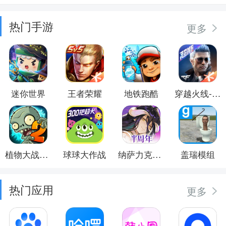
热门手游
更多
迷你世界
王者荣耀
地铁跑酷
穿越火线-枪战王者
植物大战僵尸2
球球大作战
纳萨力克之王
盖瑞模组
热门应用
更多