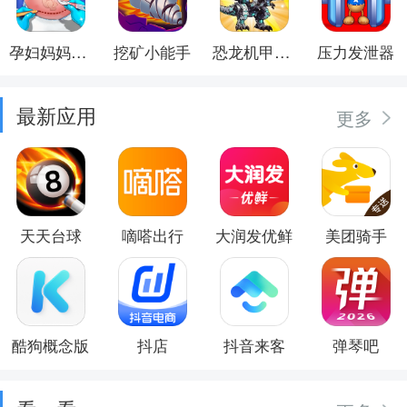
孕妇妈妈日记
挖矿小能手
恐龙机甲射手
压力发泄器
最新应用
更多
天天台球
嘀嗒出行
大润发优鲜
美团骑手
酷狗概念版
抖店
抖音来客
弹琴吧