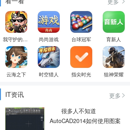
看一看
更多
我守护的家园
尚尚游戏
台球冠军
育新人
云海之下
时空猎人
指尖时光
狙神荣耀
IT资讯
更多
很多人不知道
AutoCAD2014如何使用图案