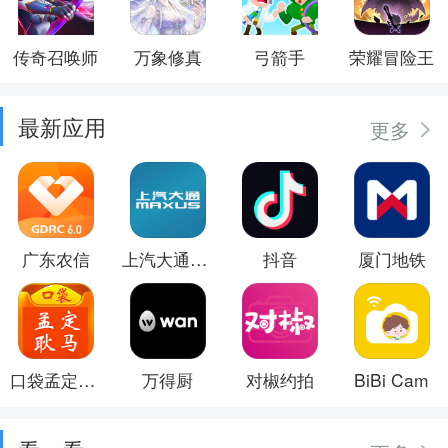
传奇召唤师
万象修真
弓箭手
荣耀冒险王
最新应用
更多
广东农信
上汽大通MAXUS
抖音
厦门地铁
口袋孟定耿马
万得厨
对椒约拍
BiBi Cam