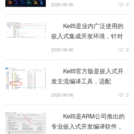
我订个明天早上的闹钟，它
2026-08-06
0
顶多回一段好的。为什么会
这样？因为AI，就是个只会
Keil5是业内广泛使用的
耍嘴皮子的书呆子。它脑子
嵌入式集成开发环境，针对
里有海量知识，但没有真正
ARM、51内核单片机提供编
2026-08-06
2
激发出来实力。而
译、调试、仿真一体化能
AgentSkill，就是给AI大脑装
力，代码编译稳定，调试工
Keil5官方版是嵌入式开
上的一双机械手，它真的能
具成熟，大量开源项目基于
发主流编译工具，适配
解决很多问题。1什么是
该平台开发。新项目需要单
STM32、51单片机等多款芯
AgentSkillSkill指...
2026-08-06
2
独下载对应芯片支持包，新
片，编辑器功能完善，支持
手配置难度较高，正版商业
在线调试、代码仿真，兼容
Keil5是ARM公司推出的
授权费用不菲，未授权版本
众多厂商芯片安装包。软件
专业嵌入式开发编译软件，
存在程序容量限制，适合硬
需要手动添加器件库，初次