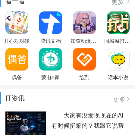
看一看
更多
开心对对碰
腾讯文档
加查动漫俱乐部
同城游打三片
偶爸
蒙电e家
给到
话本小说
IT资讯
更多
大家有没发现现在的AI
有时候挺笨的？我跟它说帮