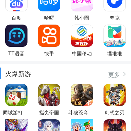
百度
哈啰
韩小圈
夸克
TT语音
快手
中国移动
埋堆堆
火爆新游
更多
同城游打大尖
指尖帝国
斗破苍穹：异火重燃
幻想之刃