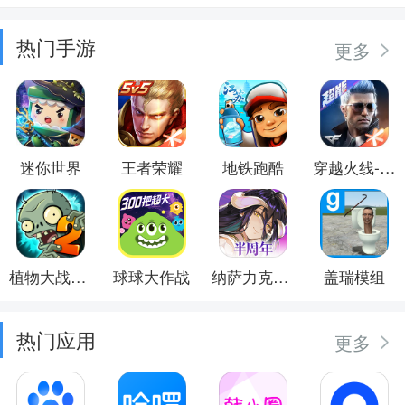
热门手游
更多
迷你世界
王者荣耀
地铁跑酷
穿越火线-枪战王者
植物大战僵尸2
球球大作战
纳萨力克之王
盖瑞模组
热门应用
更多