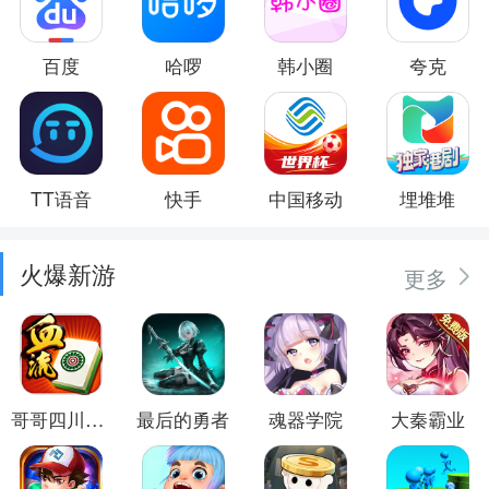
百度
哈啰
韩小圈
夸克
TT语音
快手
中国移动
埋堆堆
火爆新游
更多
哥哥四川麻将
最后的勇者
魂器学院
大秦霸业