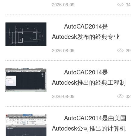
工具，主打稳定2D施工图绘
2026-08-09
34
制与轻量化三维建模，适配
建筑、机械、室内、市政多
AutoCAD2014是
行业工程设计。版本新增图
Autodesk发布的经典专业
纸标签页、实景地理地图、
CAD制图设计软件，是工程
2026-08-09
29
协同设计交流模块，优化命
设计领域使用率极高的老牌
令行智能纠错与图层批量管
绘图工具。软件专注精准二
AutoCAD2014是
理，支持Win8触屏操作、点
维绘图、图纸编辑、参数化
Autodesk推出的经典工程制
云扫描数据导入，兼容各类
设计及基础三维建模，广泛
图设计软件，主打高效精准
DWG图纸格式，文件互通...
2026-08-09
32
应用于建筑设计、机械制
的二维工程绘图与基础三维
造、土木工程、室内设计等
建模作业，适配建筑、机
AutoCAD2014是由美国
多个行业。软件优化绘图流
械、市政、室内设计等多行
Autodesk公司推出的计算机
畅度与文件兼容性，支持参
业场景。软件优化运行机制