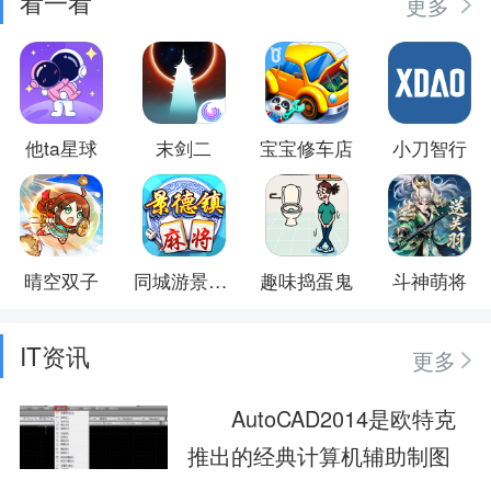
看一看
更多
他ta星球
末剑二
宝宝修车店
小刀智行
晴空双子
同城游景德镇麻将
趣味捣蛋鬼
斗神萌将
IT资讯
更多
AutoCAD2014是欧特克
推出的经典计算机辅助制图