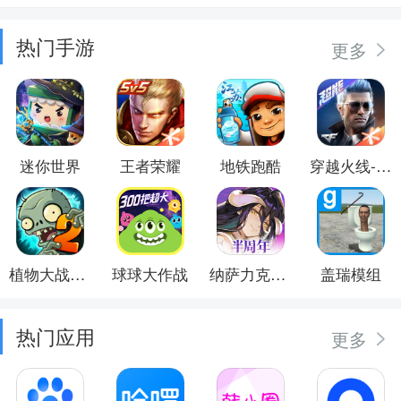
热门手游
更多
迷你世界
王者荣耀
地铁跑酷
穿越火线-枪战王者
植物大战僵尸2
球球大作战
纳萨力克之王
盖瑞模组
热门应用
更多