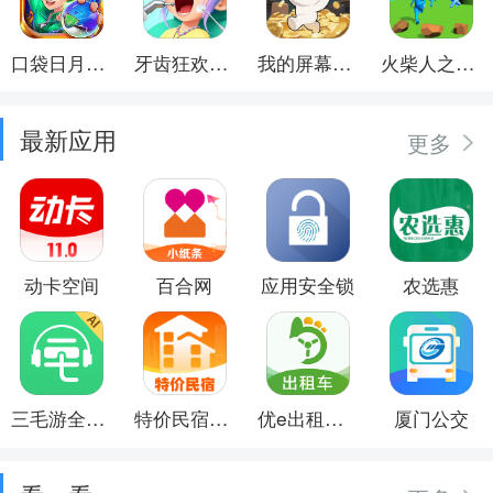
口袋日月游戏软件
牙齿狂欢派对
我的屏幕在喷钱
火柴人之觉醒年代
最新应用
更多
动卡空间
百合网
应用安全锁
农选惠
三毛游全球景点讲解语音导游
特价民宿预订
优e出租司机
厦门公交