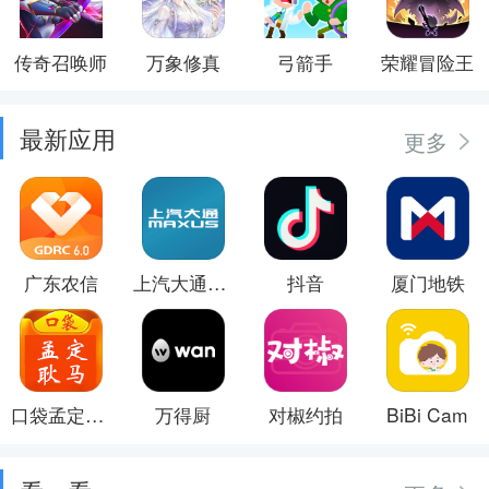
传奇召唤师
万象修真
弓箭手
荣耀冒险王
最新应用
更多
广东农信
上汽大通MAXUS
抖音
厦门地铁
口袋孟定耿马
万得厨
对椒约拍
BiBi Cam