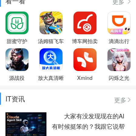
看一看
更多
甜蜜守护
汤姆猫飞车
博车网拍卖
滴滴出行
源战役
放大真清晰
Xmind
闪烁之光
IT资讯
更多
大家有没发现现在的AI
有时候挺笨的？我跟它说帮