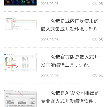
我订个明天早上的闹钟，它
2026-08-06
25
顶多回一段好的。为什么会
这样？因为AI，就是个只会
Keil5是业内广泛使用的
耍嘴皮子的书呆子。它脑子
嵌入式集成开发环境，针对
里有海量知识，但没有真正
ARM、51内核单片机提供编
2026-08-06
25
激发出来实力。而
译、调试、仿真一体化能
AgentSkill，就是给AI大脑装
力，代码编译稳定，调试工
Keil5官方版是嵌入式开
上的一双机械手，它真的能
具成熟，大量开源项目基于
发主流编译工具，适配
解决很多问题。1什么是
该平台开发。新项目需要单
STM32、51单片机等多款芯
AgentSkillSkill指...
2026-08-06
26
独下载对应芯片支持包，新
片，编辑器功能完善，支持
手配置难度较高，正版商业
在线调试、代码仿真，兼容
Keil5是ARM公司推出的
授权费用不菲，未授权版本
众多厂商芯片安装包。软件
专业嵌入式开发编译软件，
存在程序容量限制，适合硬
需要手动添加器件库，初次