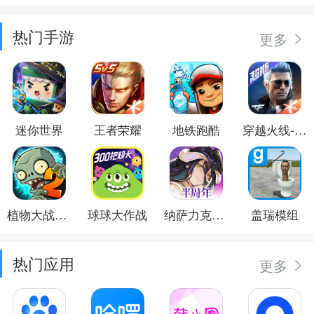
热门手游
更多
迷你世界
王者荣耀
地铁跑酷
穿越火线-枪战王者
植物大战僵尸2
球球大作战
纳萨力克之王
盖瑞模组
热门应用
更多