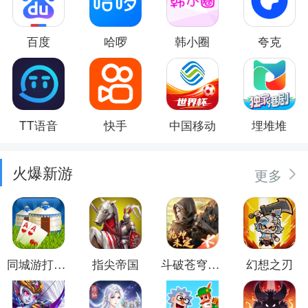
百度
哈啰
韩小圈
夸克
TT语音
快手
中国移动
埋堆堆
火爆新游
更多
同城游打大尖
指尖帝国
斗破苍穹：异火重燃
幻想之刃