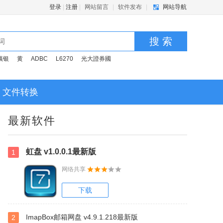
登录
|
注册
|
网站留言
|
软件发布
|
网站导航
搜 索
镇银
黄
ADBC
L6270
光大證券國
文件转换
最新软件
虹盘 v1.0.0.1最新版
1
网络共享
下载
ImapBox邮箱网盘 v4.9.1.218最新版
2