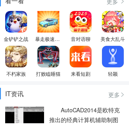
看一看
更多
金铲铲之战
暴走极速飞车
音对语聊
美食大乱斗
不朽家族
打败瞌睡猫
来看短剧
轻颖
IT资讯
更多
AutoCAD2014是欧特克
推出的经典计算机辅助制图