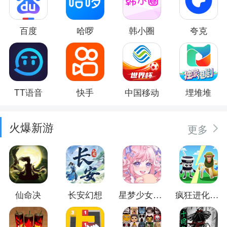
百度
哈啰
韩小圈
夸克
TT语音
快手
中国移动
埋堆堆
火爆新游
更多
仙命决
长安幻想
星梦少女换装
疯狂进化防卫战