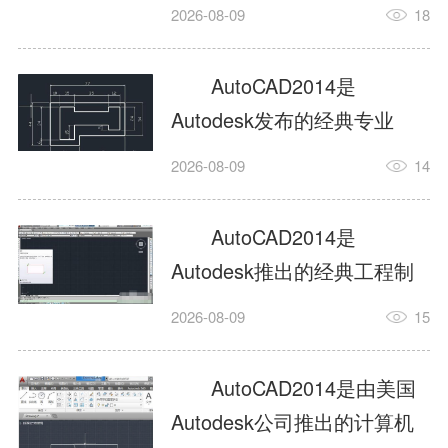
工具，主打稳定2D施工图绘
2026-08-09
18
制与轻量化三维建模，适配
建筑、机械、室内、市政多
AutoCAD2014是
行业工程设计。版本新增图
Autodesk发布的经典专业
纸标签页、实景地理地图、
CAD制图设计软件，是工程
2026-08-09
14
协同设计交流模块，优化命
设计领域使用率极高的老牌
令行智能纠错与图层批量管
绘图工具。软件专注精准二
AutoCAD2014是
理，支持Win8触屏操作、点
维绘图、图纸编辑、参数化
Autodesk推出的经典工程制
云扫描数据导入，兼容各类
设计及基础三维建模，广泛
图设计软件，主打高效精准
DWG图纸格式，文件互通...
2026-08-09
15
应用于建筑设计、机械制
的二维工程绘图与基础三维
造、土木工程、室内设计等
建模作业，适配建筑、机
AutoCAD2014是由美国
多个行业。软件优化绘图流
械、市政、室内设计等多行
Autodesk公司推出的计算机
畅度与文件兼容性，支持参
业场景。软件优化运行机制