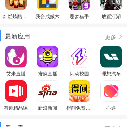
灿烂炫酷模拟器
我合成贼六
恶梦猎手
放置江湖
最新应用
更多
艾米直播
蜜疯直播
闪动校园
理想汽车
有道精品课
新浪新闻
得间免费小说
心遇