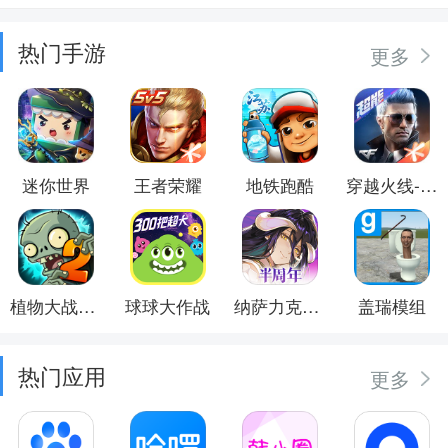
热门手游
更多
迷你世界
王者荣耀
地铁跑酷
穿越火线-枪战王者
植物大战僵尸2
球球大作战
纳萨力克之王
盖瑞模组
热门应用
更多