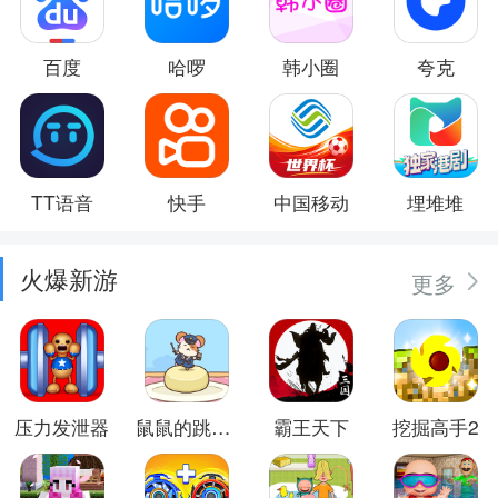
百度
哈啰
韩小圈
夸克
TT语音
快手
中国移动
埋堆堆
火爆新游
更多
压力发泄器
鼠鼠的跳跃冒险
霸王天下
挖掘高手2