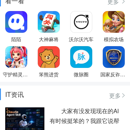
看一看
更多
陌陌
大神麻将
沃尔沃汽车
模拟农场
守护精灵奇迹
笨熊进货
微脉圈
国家反诈中心
IT资讯
更多
大家有没发现现在的AI
有时候挺笨的？我跟它说帮