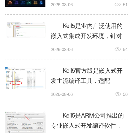
我订个明天早上的闹钟，它
2026-08-06
51
顶多回一段好的。为什么会
这样？因为AI，就是个只会
Keil5是业内广泛使用的
耍嘴皮子的书呆子。它脑子
嵌入式集成开发环境，针对
里有海量知识，但没有真正
ARM、51内核单片机提供编
2026-08-06
54
激发出来实力。而
译、调试、仿真一体化能
AgentSkill，就是给AI大脑装
力，代码编译稳定，调试工
Keil5官方版是嵌入式开
上的一双机械手，它真的能
具成熟，大量开源项目基于
发主流编译工具，适配
解决很多问题。1什么是
该平台开发。新项目需要单
STM32、51单片机等多款芯
AgentSkillSkill指...
2026-08-06
56
独下载对应芯片支持包，新
片，编辑器功能完善，支持
手配置难度较高，正版商业
在线调试、代码仿真，兼容
Keil5是ARM公司推出的
授权费用不菲，未授权版本
众多厂商芯片安装包。软件
专业嵌入式开发编译软件，
存在程序容量限制，适合硬
需要手动添加器件库，初次