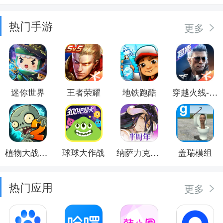
热门手游
更多
迷你世界
王者荣耀
地铁跑酷
穿越火线-枪战王者
植物大战僵尸2
球球大作战
纳萨力克之王
盖瑞模组
热门应用
更多