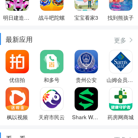
明日建造大师
战斗吧陀螺
宝宝看家3
找到熊孩子
最新应用
更多
优信拍
和多号
贵州公安
山姆会员商店
枫以视频
天府市民云
Shark Wear
药房网商城