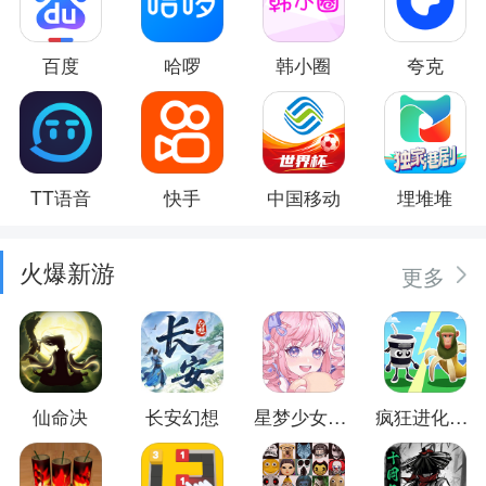
百度
哈啰
韩小圈
夸克
TT语音
快手
中国移动
埋堆堆
火爆新游
更多
仙命决
长安幻想
星梦少女换装
疯狂进化防卫战