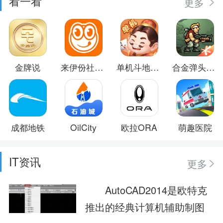
看一看
更多
金牌说
来伊份社区购
单机斗地主闯关版
合金弹头：觉醒
成都地铁
OilCity
欧拉ORA
萌趣医院
IT资讯
更多
AutoCAD2014是欧特克
推出的经典计算机辅助制图