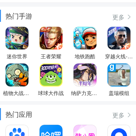
热门手游
更多
迷你世界
王者荣耀
地铁跑酷
穿越火线-枪战王者
植物大战僵尸2
球球大作战
纳萨力克之王
盖瑞模组
热门应用
更多