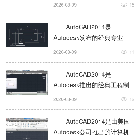
工具，主打稳定2D施工图绘
2026-08-09
15
制与轻量化三维建模，适配
建筑、机械、室内、市政多
AutoCAD2014是
行业工程设计。版本新增图
Autodesk发布的经典专业
纸标签页、实景地理地图、
CAD制图设计软件，是工程
2026-08-09
11
协同设计交流模块，优化命
设计领域使用率极高的老牌
令行智能纠错与图层批量管
绘图工具。软件专注精准二
AutoCAD2014是
理，支持Win8触屏操作、点
维绘图、图纸编辑、参数化
Autodesk推出的经典工程制
云扫描数据导入，兼容各类
设计及基础三维建模，广泛
图设计软件，主打高效精准
DWG图纸格式，文件互通...
2026-08-09
12
应用于建筑设计、机械制
的二维工程绘图与基础三维
造、土木工程、室内设计等
建模作业，适配建筑、机
AutoCAD2014是由美国
多个行业。软件优化绘图流
械、市政、室内设计等多行
Autodesk公司推出的计算机
畅度与文件兼容性，支持参
业场景。软件优化运行机制