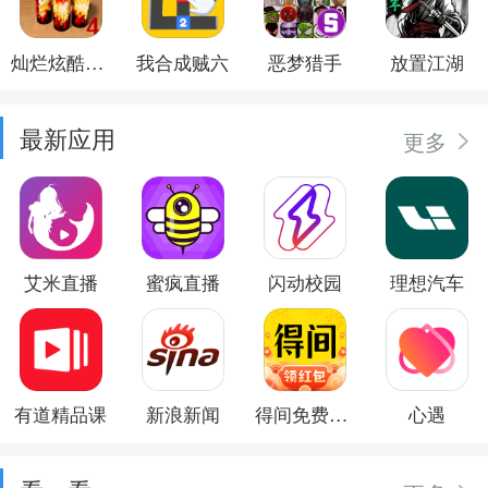
灿烂炫酷模拟器
我合成贼六
恶梦猎手
放置江湖
最新应用
更多
艾米直播
蜜疯直播
闪动校园
理想汽车
有道精品课
新浪新闻
得间免费小说
心遇