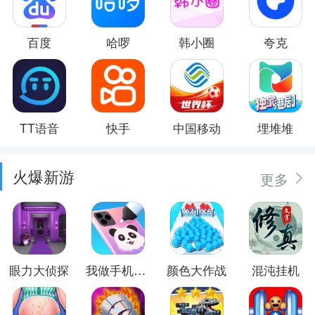
百度
哈啰
韩小圈
夸克
TT语音
快手
中国移动
埋堆堆
火爆新游
更多
眼力大侦探
我做手机壳特好看
颜色大作战
混沌挂机