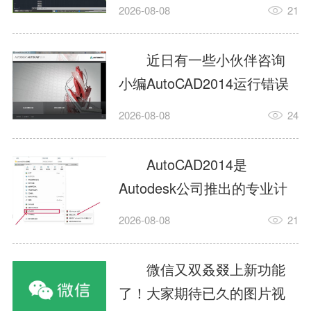
填充?今日为你们带来的文章
2026-08-08
21
是关于AutoCAD2014如何使
用图案填充的内容，还有不
近日有一些小伙伴咨询
清楚小伙伴和小编一起去学
小编AutoCAD2014运行错误
习一下吧。1.打开
怎么办?下面就为大家带来了
2026-08-08
24
AutoCAD2014这款软件，进
AutoCAD2014运行错误怎么
入AutoCAD2014的操作界
办的解决方法，有需要的小
AutoCAD2014是
面，如图所示：2.在该界面内
伙伴可以来了解了解哦。1.打
Autodesk公司推出的专业计
找到矩形选项，如图所示：3.
开控制面板，选择
算机辅助设计（CAD）软
点击矩...
2026-08-08
21
AutodeskAutoCAD2014。2.
件，广泛应用于机械、电
等AutodeskAutoCAD2014的
子、建筑、服装等多个工程
微信又双叒叕上新功能
安装程序加载完毕。3.选择添
与设计领域。作为行业标准
了！大家期待已久的图片视
加/...
工具之一，它提供了强大的