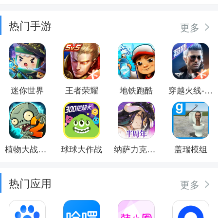
热门手游
更多
迷你世界
王者荣耀
地铁跑酷
穿越火线-枪战王者
植物大战僵尸2
球球大作战
纳萨力克之王
盖瑞模组
热门应用
更多