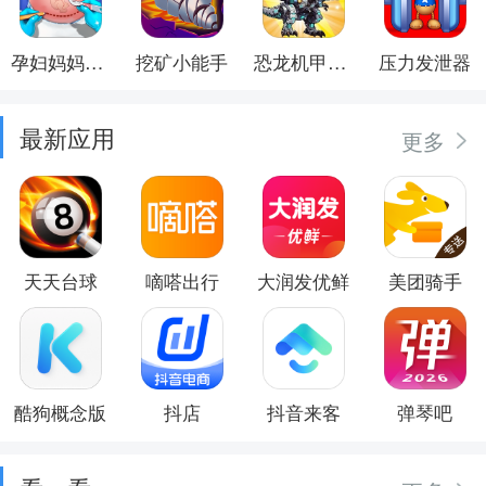
孕妇妈妈日记
挖矿小能手
恐龙机甲射手
压力发泄器
最新应用
更多
天天台球
嘀嗒出行
大润发优鲜
美团骑手
酷狗概念版
抖店
抖音来客
弹琴吧