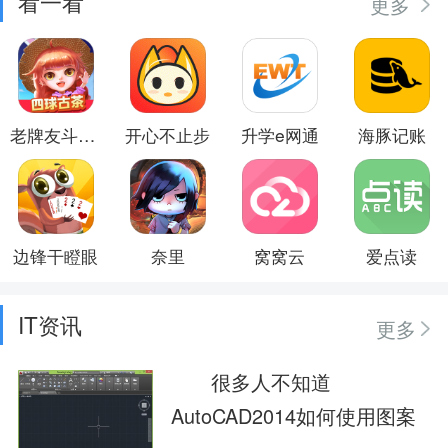
看一看
更多
老牌友斗地主
开心不止步
升学e网通
海豚记账
边锋干瞪眼
奈里
窝窝云
爱点读
IT资讯
更多
很多人不知道
AutoCAD2014如何使用图案