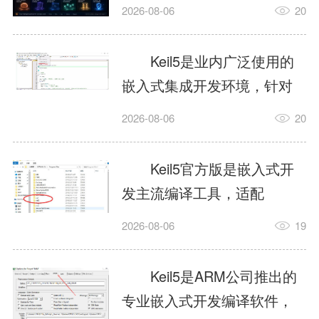
我订个明天早上的闹钟，它
2026-08-06
20
顶多回一段好的。为什么会
这样？因为AI，就是个只会
Keil5是业内广泛使用的
耍嘴皮子的书呆子。它脑子
嵌入式集成开发环境，针对
里有海量知识，但没有真正
ARM、51内核单片机提供编
2026-08-06
20
激发出来实力。而
译、调试、仿真一体化能
AgentSkill，就是给AI大脑装
力，代码编译稳定，调试工
Keil5官方版是嵌入式开
上的一双机械手，它真的能
具成熟，大量开源项目基于
发主流编译工具，适配
解决很多问题。1什么是
该平台开发。新项目需要单
STM32、51单片机等多款芯
AgentSkillSkill指...
2026-08-06
19
独下载对应芯片支持包，新
片，编辑器功能完善，支持
手配置难度较高，正版商业
在线调试、代码仿真，兼容
Keil5是ARM公司推出的
授权费用不菲，未授权版本
众多厂商芯片安装包。软件
专业嵌入式开发编译软件，
存在程序容量限制，适合硬
需要手动添加器件库，初次