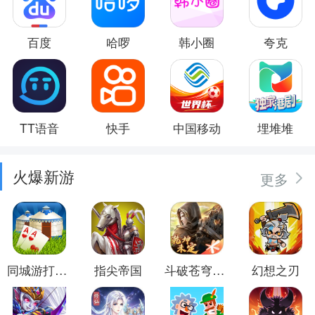
百度
哈啰
韩小圈
夸克
TT语音
快手
中国移动
埋堆堆
火爆新游
更多
同城游打大尖
指尖帝国
斗破苍穹：异火重燃
幻想之刃