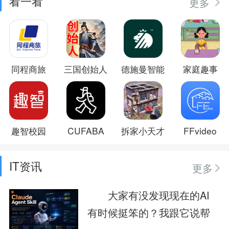
看一看
更多
同程商旅
三国创始人
德施曼智能
家庭趣事
趣智校园
CUFABA
拆家小天才
FFvideo
IT资讯
更多
大家有没发现现在的AI
有时候挺笨的？我跟它说帮