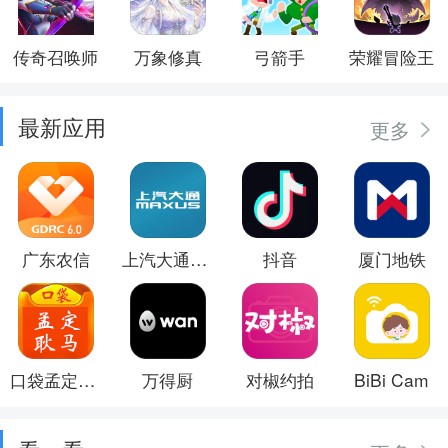
传奇召唤师
万象修真
弓箭手
荣耀冒险王
最新应用
更多
广东农信
上汽大通MAXUS
抖音
厦门地铁
口袋孟定耿马
万得厨
对椒约拍
BiBi Cam