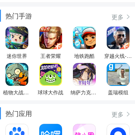
热门手游
更多
迷你世界
王者荣耀
地铁跑酷
穿越火线-枪战王者
植物大战僵尸2
球球大作战
纳萨力克之王
盖瑞模组
热门应用
更多