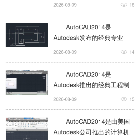
工具，主打稳定2D施工图绘
2026-08-09
18
制与轻量化三维建模，适配
建筑、机械、室内、市政多
AutoCAD2014是
行业工程设计。版本新增图
Autodesk发布的经典专业
纸标签页、实景地理地图、
CAD制图设计软件，是工程
2026-08-09
14
协同设计交流模块，优化命
设计领域使用率极高的老牌
令行智能纠错与图层批量管
绘图工具。软件专注精准二
AutoCAD2014是
理，支持Win8触屏操作、点
维绘图、图纸编辑、参数化
Autodesk推出的经典工程制
云扫描数据导入，兼容各类
设计及基础三维建模，广泛
图设计软件，主打高效精准
DWG图纸格式，文件互通...
2026-08-09
15
应用于建筑设计、机械制
的二维工程绘图与基础三维
造、土木工程、室内设计等
建模作业，适配建筑、机
AutoCAD2014是由美国
多个行业。软件优化绘图流
械、市政、室内设计等多行
Autodesk公司推出的计算机
畅度与文件兼容性，支持参
业场景。软件优化运行机制