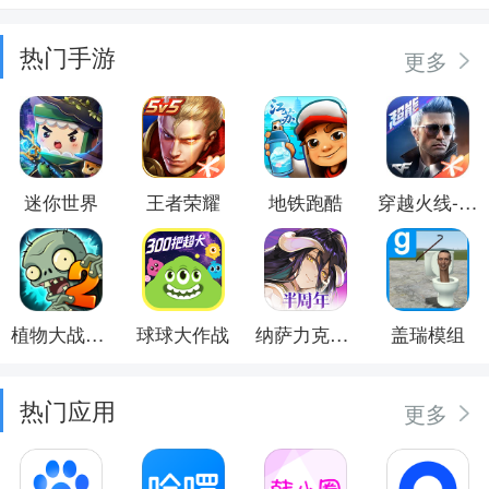
热门手游
更多
迷你世界
王者荣耀
地铁跑酷
穿越火线-枪战王者
植物大战僵尸2
球球大作战
纳萨力克之王
盖瑞模组
热门应用
更多