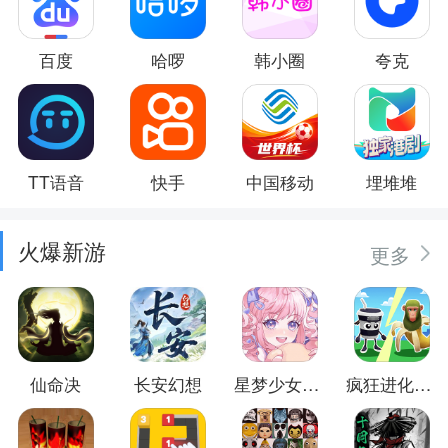
百度
哈啰
韩小圈
夸克
TT语音
快手
中国移动
埋堆堆
火爆新游
更多
仙命决
长安幻想
星梦少女换装
疯狂进化防卫战