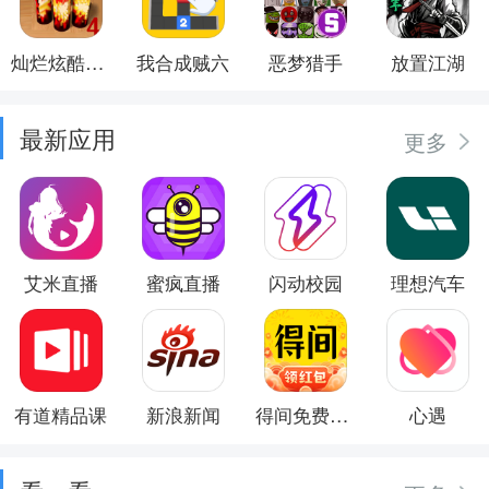
灿烂炫酷模拟器
我合成贼六
恶梦猎手
放置江湖
最新应用
更多
艾米直播
蜜疯直播
闪动校园
理想汽车
有道精品课
新浪新闻
得间免费小说
心遇