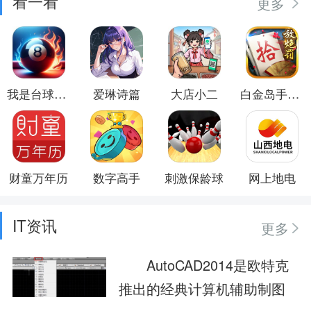
看一看
更多
我是台球大师
爱琳诗篇
大店小二
白金岛手游放炮罚
财童万年历
数字高手
刺激保龄球
网上地电
IT资讯
更多
AutoCAD2014是欧特克
推出的经典计算机辅助制图