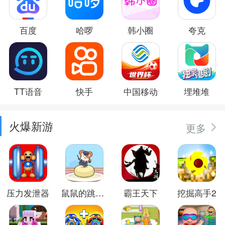
百度
哈啰
韩小圈
夸克
TT语音
快手
中国移动
埋堆堆
火爆新游
更多
压力发泄器
鼠鼠的跳跃冒险
霸王天下
挖掘高手2