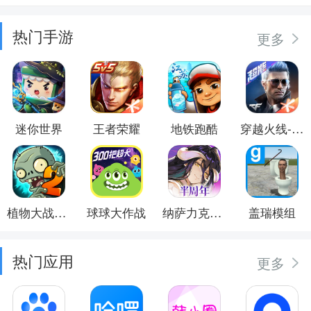
热门手游
更多
迷你世界
王者荣耀
地铁跑酷
穿越火线-枪战王者
植物大战僵尸2
球球大作战
纳萨力克之王
盖瑞模组
热门应用
更多