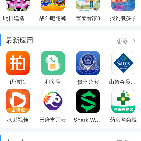
明日建造大师
战斗吧陀螺
宝宝看家3
找到熊孩子
最新应用
更多
优信拍
和多号
贵州公安
山姆会员商店
枫以视频
天府市民云
Shark Wear
药房网商城