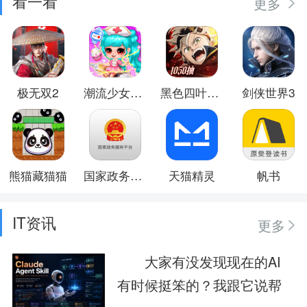
看一看
更多
极无双2
潮流少女日常换装
黑色四叶草 魔法帝之道
剑侠世界3
熊猫藏猫猫
国家政务服务平台
天猫精灵
帆书
IT资讯
更多
大家有没发现现在的AI
有时候挺笨的？我跟它说帮