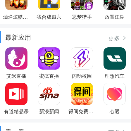
灿烂炫酷模拟器
我合成贼六
恶梦猎手
放置江湖
最新应用
更多
艾米直播
蜜疯直播
闪动校园
理想汽车
有道精品课
新浪新闻
得间免费小说
心遇