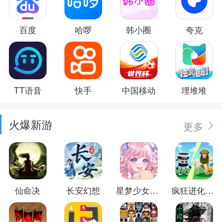
百度
哈啰
韩小圈
夸克
TT语音
快手
中国移动
埋堆堆
火爆新游
更多
仙命决
长安幻想
星梦少女换装
疯狂进化防卫战