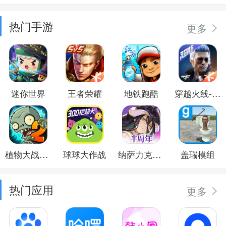
热门手游
更多
迷你世界
王者荣耀
地铁跑酷
穿越火线-枪战王者
植物大战僵尸2
球球大作战
纳萨力克之王
盖瑞模组
热门应用
更多