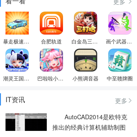
看一看
更多
暴走极速飞车
合肥轨道
白金岛三打哈
画个武器打倒你
潮灵王国：起源
巴啦啦小魔仙幻彩美妆
小熊调音器
中至赣牌圈
IT资讯
更多
AutoCAD2014是欧特克
推出的经典计算机辅助制图