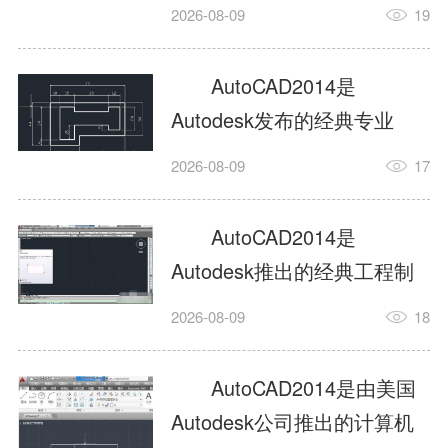
工具，主打稳定2D施工图绘
2026-08-09
19
制与轻量化三维建模，适配
建筑、机械、室内、市政多
AutoCAD2014是
行业工程设计。版本新增图
Autodesk发布的经典专业
纸标签页、实景地理地图、
CAD制图设计软件，是工程
2026-08-09
17
协同设计交流模块，优化命
设计领域使用率极高的老牌
令行智能纠错与图层批量管
绘图工具。软件专注精准二
AutoCAD2014是
理，支持Win8触屏操作、点
维绘图、图纸编辑、参数化
Autodesk推出的经典工程制
云扫描数据导入，兼容各类
设计及基础三维建模，广泛
图设计软件，主打高效精准
DWG图纸格式，文件互通...
2026-08-09
18
应用于建筑设计、机械制
的二维工程绘图与基础三维
造、土木工程、室内设计等
建模作业，适配建筑、机
AutoCAD2014是由美国
多个行业。软件优化绘图流
械、市政、室内设计等多行
Autodesk公司推出的计算机
畅度与文件兼容性，支持参
业场景。软件优化运行机制