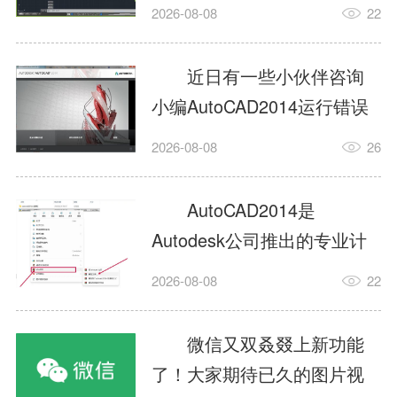
填充?今日为你们带来的文章
2026-08-08
22
是关于AutoCAD2014如何使
用图案填充的内容，还有不
近日有一些小伙伴咨询
清楚小伙伴和小编一起去学
小编AutoCAD2014运行错误
习一下吧。1.打开
怎么办?下面就为大家带来了
2026-08-08
26
AutoCAD2014这款软件，进
AutoCAD2014运行错误怎么
入AutoCAD2014的操作界
办的解决方法，有需要的小
AutoCAD2014是
面，如图所示：2.在该界面内
伙伴可以来了解了解哦。1.打
Autodesk公司推出的专业计
找到矩形选项，如图所示：3.
开控制面板，选择
算机辅助设计（CAD）软
点击矩...
2026-08-08
22
AutodeskAutoCAD2014。2.
件，广泛应用于机械、电
等AutodeskAutoCAD2014的
子、建筑、服装等多个工程
微信又双叒叕上新功能
安装程序加载完毕。3.选择添
与设计领域。作为行业标准
了！大家期待已久的图片视
加/...
工具之一，它提供了强大的