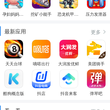
孕妇妈妈日记
挖矿小能手
恐龙机甲射手
压力发泄器
最新应用
更多
天天台球
嘀嗒出行
大润发优鲜
美团骑手
酷狗概念版
抖店
抖音来客
弹琴吧