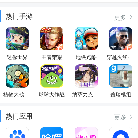
热门手游
更多
迷你世界
王者荣耀
地铁跑酷
穿越火线-枪战王者
植物大战僵尸2
球球大作战
纳萨力克之王
盖瑞模组
热门应用
更多