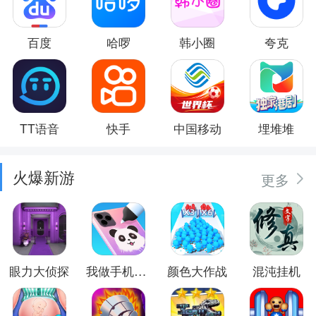
百度
哈啰
韩小圈
夸克
TT语音
快手
中国移动
埋堆堆
火爆新游
更多
眼力大侦探
我做手机壳特好看
颜色大作战
混沌挂机