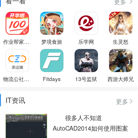
看一看
更多
作业帮家长版
梦境食旅
乐学网
生灵怒
物流公社承运商
Fitdays
13号监狱
西游大师兄
IT资讯
更多
很多人不知道
AutoCAD2014如何使用图案