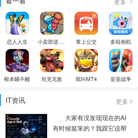
看一看
更多
恋人人生
小卖部逆袭记
掌上公交
多啦相机
根本睡不醒
坦克无敌
我叫MT4
皇室战争
IT资讯
更多
大家有没发现现在的AI
有时候挺笨的？我跟它说帮