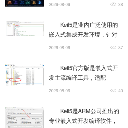
我订个明天早上的闹钟，它
2026-08-06
38
顶多回一段好的。为什么会
这样？因为AI，就是个只会
Keil5是业内广泛使用的
耍嘴皮子的书呆子。它脑子
嵌入式集成开发环境，针对
里有海量知识，但没有真正
ARM、51内核单片机提供编
2026-08-06
37
激发出来实力。而
译、调试、仿真一体化能
AgentSkill，就是给AI大脑装
力，代码编译稳定，调试工
Keil5官方版是嵌入式开
上的一双机械手，它真的能
具成熟，大量开源项目基于
发主流编译工具，适配
解决很多问题。1什么是
该平台开发。新项目需要单
STM32、51单片机等多款芯
AgentSkillSkill指...
2026-08-06
40
独下载对应芯片支持包，新
片，编辑器功能完善，支持
手配置难度较高，正版商业
在线调试、代码仿真，兼容
Keil5是ARM公司推出的
授权费用不菲，未授权版本
众多厂商芯片安装包。软件
专业嵌入式开发编译软件，
存在程序容量限制，适合硬
需要手动添加器件库，初次