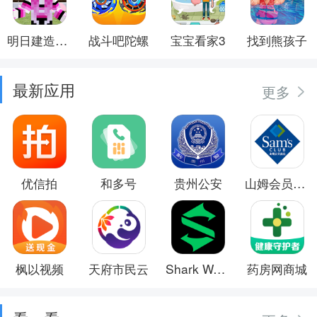
明日建造大师
战斗吧陀螺
宝宝看家3
找到熊孩子
最新应用
更多
优信拍
和多号
贵州公安
山姆会员商店
枫以视频
天府市民云
Shark Wear
药房网商城