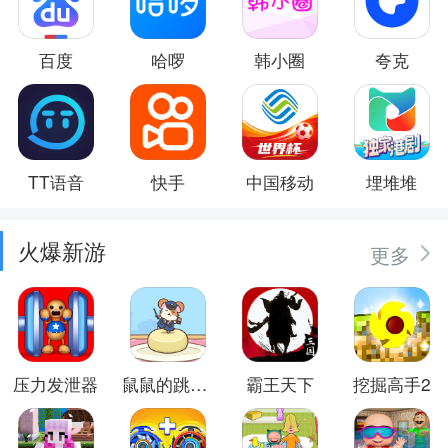
百度
哈啰
韩小圈
夸克
TT语音
快手
中国移动
埋堆堆
火爆新游
更多
压力发泄器
鼠鼠的跳跃冒险
霸王天下
挖掘高手2