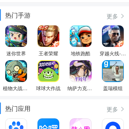
热门手游
更多
迷你世界
王者荣耀
地铁跑酷
穿越火线-枪战王者
植物大战僵尸2
球球大作战
纳萨力克之王
盖瑞模组
热门应用
更多