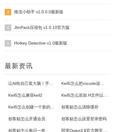
推流小助手 v1.0.0.0最新版
3
格尔维一键建站软件
通过软件可以建设网站，顶级域名2级域名全都一键生成。
JlmPack压缩包 v1.0.10官方版
4
Hotkey Detective v1.0最新版
5
Offline Commander
OfflineCommander是一个网页抓取工具，支持FILE、HTTP、HTTPS、FTP协议和Proxy，还可以对抓取回来的网页资料做关键字、网址、标题、内文、文件大小、格式、文件修改日期等检索设置。
最新资讯
Property Cube
PropertyCube是一款很酷的而简单快速的更改文件名软件，可同时改变文件的三个属性（只读、隐藏、存档）、两个时间标志（修改和创建日期）、重命名还具有替换、插入、增加、删除等功能。另外，重命名特点，如预习、撤销、错误日志，和相同的名字命名都可以更改。
让AI给自己装大脑！手把手教你学会安装使用Agent Skill
Keil5怎么把vscode设置外部编辑器
Keil5怎么兼容keil2
Keil5怎么添加.H文件以及Keil5添加.H文件的方法
电小二成套报价元件选型软件
Keil5怎么创建一个新的51单片机项目
创客贴怎么清除缓存
电小二电气选型报价软件是一款专业的电气元件选型软件，是利驰软件最新推出的一款客户端元件选型工具。电小二具有快速选型、查价、找样本、上手快的特点。电小二电气元件选型软件及元件库定期更新，永久免费。
创客贴怎么开通会员
创客贴怎么设置登录密码
AiPPT专家
创客贴怎么每日一签
阿里Qwen3.8官方网页版入口