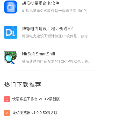
胡瓜发票批量打印
胡瓜发票打印助手一款专为企业财务、个体经营者设计的发票合并打印工具，支持OFD/PNG/PDF格式电子发票的批量导入与智能处理。用户可通过拖拽文件或一键添加实现快速导入，并自定义A4、A4-1-2-3-4/A5纸张的排版模板（如多张发票合并打印、清单自动适配），同时支持OFD转PDF格式，兼容性更强...
胡瓜批量重命名软件
胡瓜批量重命名软件是一款非常实用的的文件管理工具，软件功能强大，操作简单易用，支持Windows平台，并且兼容多种文件系统，支持批量修改文件名，提供批量修改文件名、提取文件名、新建文件夹等多种操作，满足用户多样化的需求，大大的提高工作效率，感兴趣的小伙伴赶快下载使用吧！胡瓜批量重命名软件功能1、批量...
博微电力建设工程计价通E2
博微电力建设工程计价通E2软件是一款专门辅助造价人员编制电力建设工程概预算、施工图预算综合单价法、招投标、施工结算造价文件的软件产品。
NirSoft SmartSniff
热门下载推荐
捕获通过网络适配器的TCP/IP数据包，并且可以以客户端和服务器之间的会话序列的形式查看所捕获取的数据。可以使用两种模式查看TCP/IP会话：ASCII模式（针对以文本为基础的协议，例如HTTP、SMTP，POP3和FTP。），十六进制转储模式（针对以非文本形式为基础的协议，例如DNS）。
快语客服工作台 v1.0.2最新版
1
Selteco Menu Maker
是一个专业级的网页菜单生成工具。中文支持较好。您不需要了解任何DTHML或JAVASCRIPT知识，简单的几步就可生成动态网页菜单。最主要的是，你可以随时修改随时预览，生成的。JS文件可嵌入任意一个网页中。你可以修改菜单背景颜色，字体颜色，子菜单项目。
龙信浏览器 v1.0.0.50官方版
2