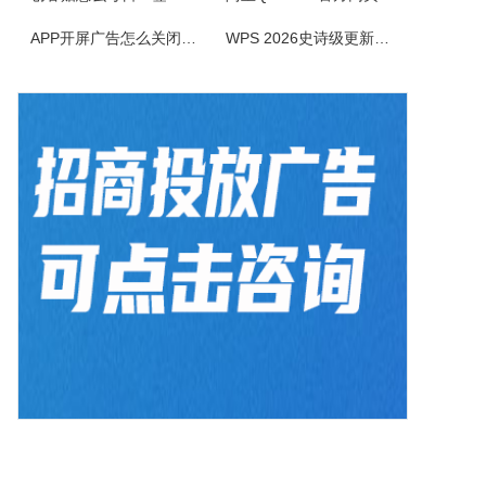
AiPPT专家软件是一款智能创新的PPT制作工具，致力于为广大用户提供便捷、高效的PPT制作体验。作为一款人工智能助手，软件具备一键生成PPT、智能生成大纲、海量模板和素材可以选择以及文档后台管理等功能，让您轻松应对各种演示场景，提升工作效率。1.一键生成PPT：只需输入主题、关键词和要点，系统便会...
APP开屏广告怎么关闭？3招彻底关闭跳转
WPS 2026史诗级更新！重构存储管理，深度融合AI应用