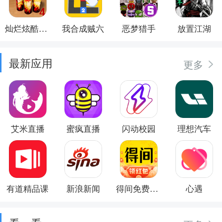
灿烂炫酷模拟器
我合成贼六
恶梦猎手
放置江湖
最新应用
更多
艾米直播
蜜疯直播
闪动校园
理想汽车
有道精品课
新浪新闻
得间免费小说
心遇