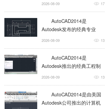
工具，主打稳定2D施工图绘
2026-08-09
17
制与轻量化三维建模，适配
建筑、机械、室内、市政多
AutoCAD2014是
行业工程设计。版本新增图
Autodesk发布的经典专业
纸标签页、实景地理地图、
CAD制图设计软件，是工程
2026-08-09
13
协同设计交流模块，优化命
设计领域使用率极高的老牌
令行智能纠错与图层批量管
绘图工具。软件专注精准二
AutoCAD2014是
理，支持Win8触屏操作、点
维绘图、图纸编辑、参数化
Autodesk推出的经典工程制
云扫描数据导入，兼容各类
设计及基础三维建模，广泛
图设计软件，主打高效精准
DWG图纸格式，文件互通...
2026-08-09
13
应用于建筑设计、机械制
的二维工程绘图与基础三维
造、土木工程、室内设计等
建模作业，适配建筑、机
AutoCAD2014是由美国
多个行业。软件优化绘图流
械、市政、室内设计等多行
Autodesk公司推出的计算机
畅度与文件兼容性，支持参
业场景。软件优化运行机制