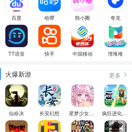
百度
哈啰
韩小圈
夸克
TT语音
快手
中国移动
埋堆堆
火爆新游
更多
仙命决
长安幻想
星梦少女换装
疯狂进化防卫战