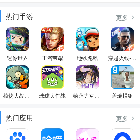
热门手游
更多
迷你世界
王者荣耀
地铁跑酷
穿越火线-枪战王者
植物大战僵尸2
球球大作战
纳萨力克之王
盖瑞模组
热门应用
更多