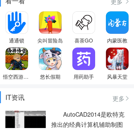
看一看
更多
通通锁
尖叫冒险岛
喜茶GO
内蒙医教
悟空西游酷跑
悠长假期
用药助手
风暴天堂
IT资讯
更多
AutoCAD2014是欧特克
推出的经典计算机辅助制图