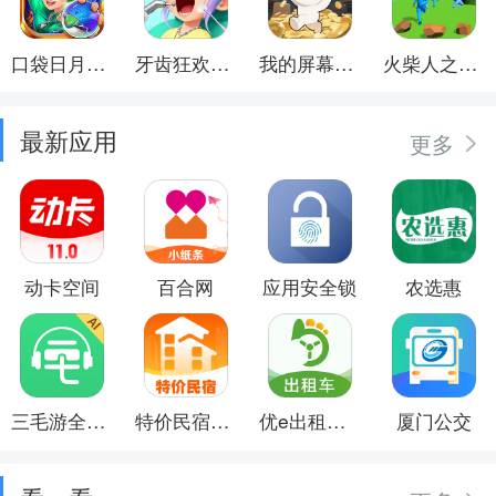
口袋日月游戏软件
牙齿狂欢派对
我的屏幕在喷钱
火柴人之觉醒年代
最新应用
更多
动卡空间
百合网
应用安全锁
农选惠
三毛游全球景点讲解语音导游
特价民宿预订
优e出租司机
厦门公交