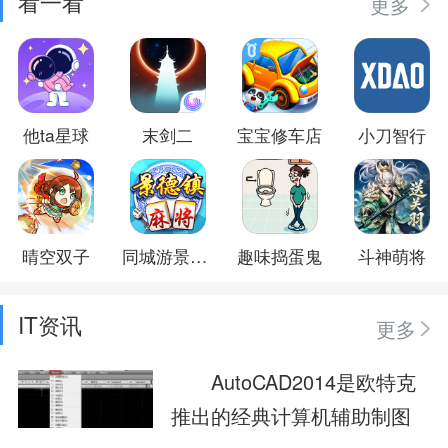
看一看
更多
他ta星球
末剑二
宝宝修车店
小刀智行
晴空双子
同城游景德镇麻将
趣味捣蛋鬼
斗神萌将
IT资讯
更多
AutoCAD2014是欧特克
推出的经典计算机辅助制图