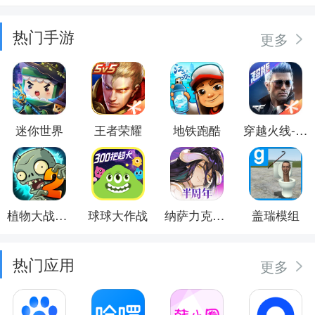
热门手游
更多
迷你世界
王者荣耀
地铁跑酷
穿越火线-枪战王者
植物大战僵尸2
球球大作战
纳萨力克之王
盖瑞模组
热门应用
更多