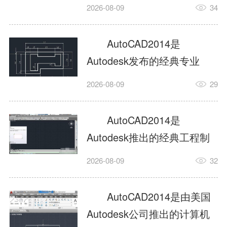
工具，主打稳定2D施工图绘
2026-08-09
34
制与轻量化三维建模，适配
建筑、机械、室内、市政多
AutoCAD2014是
行业工程设计。版本新增图
Autodesk发布的经典专业
纸标签页、实景地理地图、
CAD制图设计软件，是工程
2026-08-09
29
协同设计交流模块，优化命
设计领域使用率极高的老牌
令行智能纠错与图层批量管
绘图工具。软件专注精准二
AutoCAD2014是
理，支持Win8触屏操作、点
维绘图、图纸编辑、参数化
Autodesk推出的经典工程制
云扫描数据导入，兼容各类
设计及基础三维建模，广泛
图设计软件，主打高效精准
DWG图纸格式，文件互通...
2026-08-09
32
应用于建筑设计、机械制
的二维工程绘图与基础三维
造、土木工程、室内设计等
建模作业，适配建筑、机
AutoCAD2014是由美国
多个行业。软件优化绘图流
械、市政、室内设计等多行
Autodesk公司推出的计算机
畅度与文件兼容性，支持参
业场景。软件优化运行机制