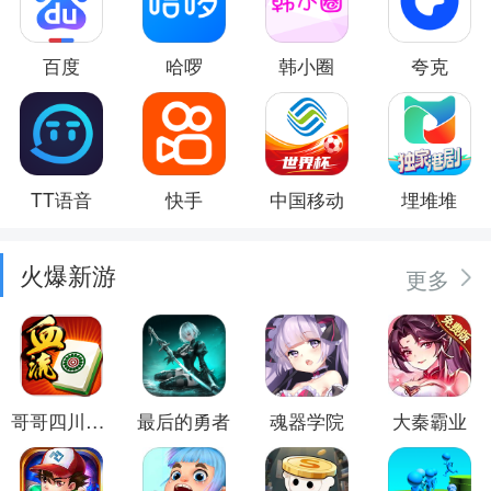
百度
哈啰
韩小圈
夸克
TT语音
快手
中国移动
埋堆堆
火爆新游
更多
哥哥四川麻将
最后的勇者
魂器学院
大秦霸业