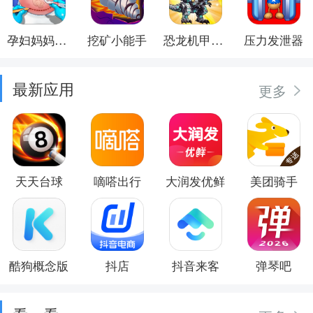
孕妇妈妈日记
挖矿小能手
恐龙机甲射手
压力发泄器
最新应用
更多
天天台球
嘀嗒出行
大润发优鲜
美团骑手
酷狗概念版
抖店
抖音来客
弹琴吧