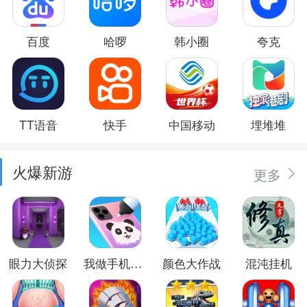
百度
哈啰
韩小圈
夸克
TT语音
快手
中国移动
埋堆堆
火爆新游
更多
眼力大侦探
我做手机壳特好看
颜色大作战
混沌挂机