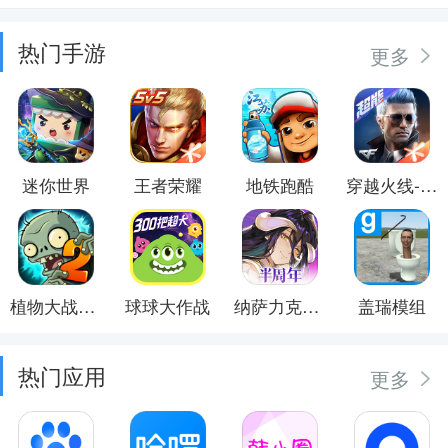
热门手游
更多
迷你世界
王者荣耀
地铁跑酷
穿越火线-枪战王者
植物大战僵尸2
球球大作战
纳萨力克之王
盖瑞模组
热门应用
更多