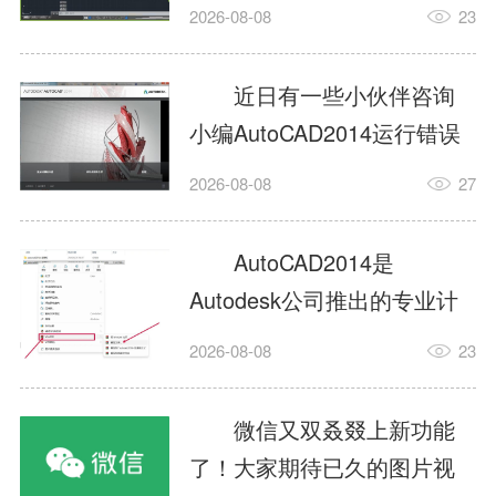
填充?今日为你们带来的文章
2026-08-08
23
是关于AutoCAD2014如何使
用图案填充的内容，还有不
近日有一些小伙伴咨询
清楚小伙伴和小编一起去学
小编AutoCAD2014运行错误
习一下吧。1.打开
怎么办?下面就为大家带来了
2026-08-08
27
AutoCAD2014这款软件，进
AutoCAD2014运行错误怎么
入AutoCAD2014的操作界
办的解决方法，有需要的小
AutoCAD2014是
面，如图所示：2.在该界面内
伙伴可以来了解了解哦。1.打
Autodesk公司推出的专业计
找到矩形选项，如图所示：3.
开控制面板，选择
算机辅助设计（CAD）软
点击矩...
2026-08-08
23
AutodeskAutoCAD2014。2.
件，广泛应用于机械、电
等AutodeskAutoCAD2014的
子、建筑、服装等多个工程
微信又双叒叕上新功能
安装程序加载完毕。3.选择添
与设计领域。作为行业标准
了！大家期待已久的图片视
加/...
工具之一，它提供了强大的