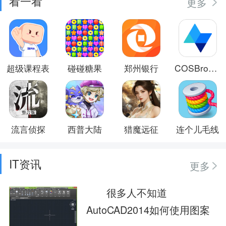
看一看
更多
超级课程表
碰碰糖果
郑州银行
COSBrowser
流言侦探
西普大陆
猎魔远征
连个儿毛线
IT资讯
更多
很多人不知道
AutoCAD2014如何使用图案