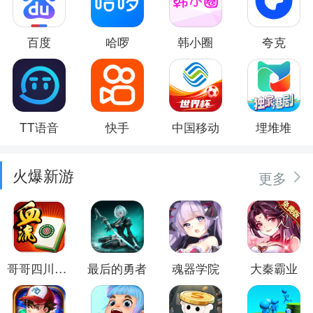
百度
哈啰
韩小圈
夸克
TT语音
快手
中国移动
埋堆堆
火爆新游
更多
哥哥四川麻将
最后的勇者
魂器学院
大秦霸业