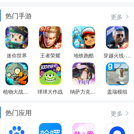
热门手游
更多
迷你世界
王者荣耀
地铁跑酷
穿越火线-枪战王者
植物大战僵尸2
球球大作战
纳萨力克之王
盖瑞模组
热门应用
更多