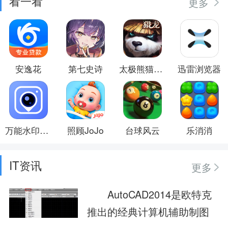
看一看
更多
安逸花
第七史诗
太极熊猫3:猎龙
迅雷浏览器
万能水印相机
照顾JoJo
台球风云
乐消消
IT资讯
更多
AutoCAD2014是欧特克
推出的经典计算机辅助制图