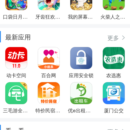
口袋日月游戏软件
牙齿狂欢派对
我的屏幕在喷钱
火柴人之觉醒年代
最新应用
更多
动卡空间
百合网
应用安全锁
农选惠
三毛游全球景点讲解语音导游
特价民宿预订
优e出租司机
厦门公交