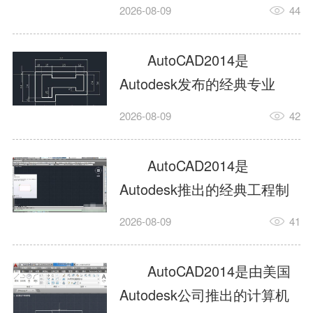
工具，主打稳定2D施工图绘
2026-08-09
44
制与轻量化三维建模，适配
建筑、机械、室内、市政多
AutoCAD2014是
行业工程设计。版本新增图
Autodesk发布的经典专业
纸标签页、实景地理地图、
CAD制图设计软件，是工程
2026-08-09
42
协同设计交流模块，优化命
设计领域使用率极高的老牌
令行智能纠错与图层批量管
绘图工具。软件专注精准二
AutoCAD2014是
理，支持Win8触屏操作、点
维绘图、图纸编辑、参数化
Autodesk推出的经典工程制
云扫描数据导入，兼容各类
设计及基础三维建模，广泛
图设计软件，主打高效精准
DWG图纸格式，文件互通...
2026-08-09
41
应用于建筑设计、机械制
的二维工程绘图与基础三维
造、土木工程、室内设计等
建模作业，适配建筑、机
AutoCAD2014是由美国
多个行业。软件优化绘图流
械、市政、室内设计等多行
Autodesk公司推出的计算机
畅度与文件兼容性，支持参
业场景。软件优化运行机制