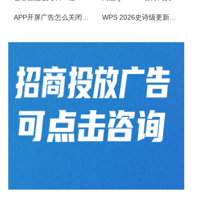
BlazeMediaPro是一款造型新颖，功能齐全的多媒体工具，它支持几乎所有的音频、视频格式及其播放列表（MP3、MP2、ASF、MPG、MPEG、MPE、AVI、WMA、WMV、VIV、MOV、QT、WAV、CDA、DAT、ASX、WAX、M3U、WVX、MIDI、AIFF、AU、SND），能进...
APP开屏广告怎么关闭？3招彻底关闭跳转
WPS 2026史诗级更新！重构存储管理，深度融合AI应用