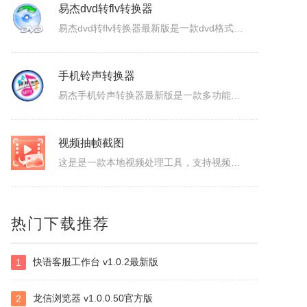
ColorSPY
ColorSPY是一款专业实用的屏幕取色与色码转换工具，用于屏幕任意颜色提取、色码转换与颜色管理，支持多种常用色码格式，广泛应用于网页设计、平面绘图、编程开发等场景。取色精准快速，能轻松获取屏幕任意位置的颜色信息。ColorSPY功能1.实时屏幕取色，鼠标悬停即可获取屏幕任意位置颜色，无需复杂操作。...
易杰dvd转flv转换器
易杰dvd转flv转换器最新版是一款dvd格式转flv格式的应用工具，易杰dvd转flv转换器官方版支持高质量的把DVD光盘转换输出Flash的FLV、SWF、F4V和AVI、VCD、SVCD、WMV等视频格式，易杰dvd转flv转换器还可以把多个片段合并成一个DVD标题/音节。软件特色1、易杰dv...
手机铃声转换器
易杰手机铃声转换器最新版是一款多功能的手机铃声转换软件，易杰手机铃声转换器官方版软件具有强大的音频转换功能，同时还支持视频文件格式转换，易杰手机铃声转换器支持目前所有流行的音、视频文件格式，如：MP3/MP2/OGG/APE/WAV/WMA/等，且转换简单、快速。易杰手机铃声转换器基本简介易杰手机铃...
视频抽帧截图
热门下载推荐
这是是一款本地视频处理工具，支持视频单帧无损导出、视频截图、批量抽帧、视频裁剪、视频拼接和视频变速，素材在本机处理，文件无需上传，适合从视频中提取关键画面、整理多张原图或快速处理视频片段。视频抽帧：播放并定位到目标画面，显示当前帧号，支持上一帧、下一帧微调，一键导出单张PNG无损原图。视频批量抽帧截...
快语客服工作台 v1.0.2最新版
1
虹盘
虹盘是一款云存储产品，核心功能是家庭数据的在线管理、备份、同步、分享，主要特点是家庭成员既可以共同管理家庭内的共享数据，也可以管理自身的个人数据，并且具有消息推送、好友管理、文件外链、多账号登录、日志管理等其他功能，拥有web、pc、android、ios等多个客户端，是云时代家庭数据的管理平台。
龙信浏览器 v1.0.0.50官方版
2