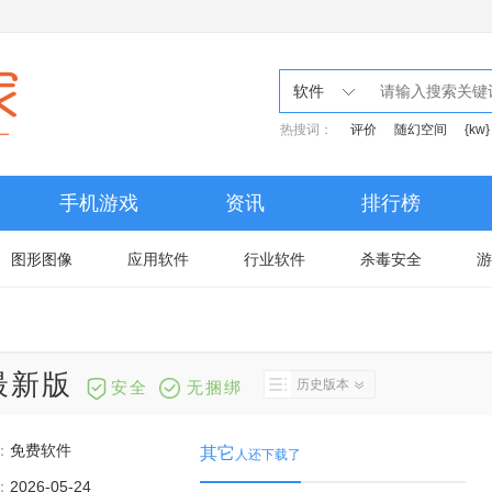
软件
热搜词：
评价
随幻空间
{kw}
手机游戏
资讯
排行榜
图形图像
应用软件
行业软件
杀毒安全
游
1最新版
历史版本
安全
无捆绑
：
免费软件
其它
人还下载了
：
2026-05-24