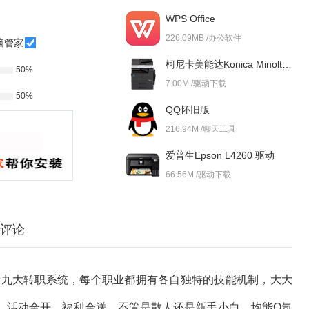
WPS Office
226.09MB /办公软件
脑管家
柯尼卡美能达Konica Minolta bizhub 227i 驱动
50%
7.00M /驱动下载
50%
QQ怀旧版
216.94M /聊天工具
爱普生Epson L4260 驱动
66.56M /驱动下载
评论
全新九大转职系统，每个职业都拥有各自独特的技能机制，大大
，活动全开，福利全送，不管是散人还是新手小白，均能O氪