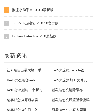
推流小助手 v1.0.0.0最新版
3
ImapBox邮箱网盘
ImapBox是一款高安全性的纯单机版邮箱云存储软件。ImapBox仅和您的email所在的全球各大邮局服务商进行数据上传和下载通讯（Imap全球标准通讯协议）。ImapBox本身并不提供给您任何数据存储空间。您的存储空间属于您自已的邮箱空间的总和。iMapBox内置了强大的数据检索引擎，文件高速同...
JlmPack压缩包 v1.0.10官方版
4
Hotkey Detective v1.0最新版
5
小云
小云是一款提供移动端与PC端文件传输连通的应用软件。可以将您家里的PC变为您手机可以随处访问的云存储（网盘）。您可以在外出时，随时随地方便的登录并且上传下载您需要的任何照片、音乐、视频或者其它文件。
最新资讯
云诺
云诺网盘官方版是一款简洁实用、轻松上手的免费云服务软件，云诺网盘官方版能完美地实现身为云最基本的存储和同步功能，还能让用户方便极速的传送文件。云诺的最大价值，就是帮助用户节省时间。云诺是国内第一款真正的跨平台云服务，拥有专利待审的即时推送、增量同步等高端技术。云诺网盘软件特色1、文件链接功能：您可以...
让AI给自己装大脑！手把手教你学会安装使用Agent Skill
Keil5怎么把vscode设置外部编辑器
Keil5怎么兼容keil2
Keil5怎么添加.H文件以及Keil5添加.H文件的方法
NetStumbler
Keil5怎么创建一个新的51单片机项目
创客贴怎么清除缓存
NetStumbler是Windows平台下最著名的查找无线接入点的免费工具，NetStumbler支持PCMCIA无线网卡，还支持全球GPS卫星定位系统。NetStumbler支持服务集识别符(SSID)、无线加密协议(WiredEquivalentPrivacy-WEP)、开放式认证、共享密码认...
创客贴怎么开通会员
创客贴怎么设置登录密码
Blaze MediaPro
创客贴怎么每日一签
阿里Qwen3.8官方网页版入口