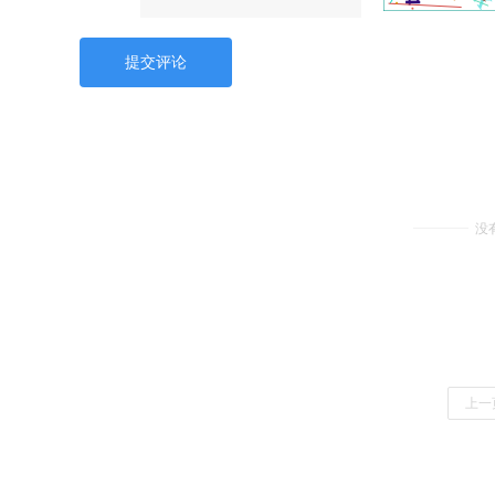
提交评论
没
上一