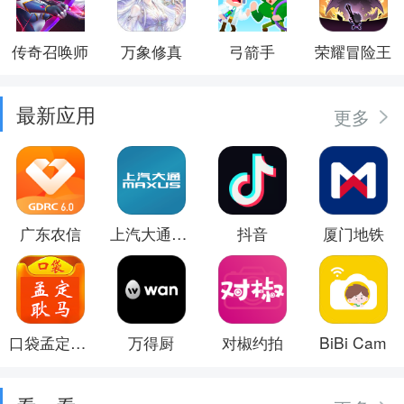
传奇召唤师
万象修真
弓箭手
荣耀冒险王
最新应用
更多
广东农信
上汽大通MAXUS
抖音
厦门地铁
口袋孟定耿马
万得厨
对椒约拍
BiBi Cam