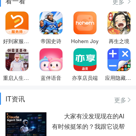
看一看
更多
好到家服务师
帝国史诗
Hohem Joy
再生之境
重启人生模拟器
蓝伴语音
亦享店员端
应用隐藏计算器
IT资讯
更多
大家有没发现现在的AI
有时候挺笨的？我跟它说帮