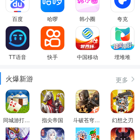
百度
哈啰
韩小圈
夸克
TT语音
快手
中国移动
埋堆堆
火爆新游
更多
同城游打大尖
指尖帝国
斗破苍穹：异火重燃
幻想之刃