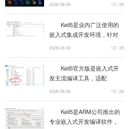
我订个明天早上的闹钟，它
2026-08-06
29
顶多回一段好的。为什么会
这样？因为AI，就是个只会
Keil5是业内广泛使用的
耍嘴皮子的书呆子。它脑子
嵌入式集成开发环境，针对
里有海量知识，但没有真正
ARM、51内核单片机提供编
2026-08-06
29
激发出来实力。而
译、调试、仿真一体化能
AgentSkill，就是给AI大脑装
力，代码编译稳定，调试工
Keil5官方版是嵌入式开
上的一双机械手，它真的能
具成熟，大量开源项目基于
发主流编译工具，适配
解决很多问题。1什么是
该平台开发。新项目需要单
STM32、51单片机等多款芯
AgentSkillSkill指...
2026-08-06
28
独下载对应芯片支持包，新
片，编辑器功能完善，支持
手配置难度较高，正版商业
在线调试、代码仿真，兼容
Keil5是ARM公司推出的
授权费用不菲，未授权版本
众多厂商芯片安装包。软件
专业嵌入式开发编译软件，
存在程序容量限制，适合硬
需要手动添加器件库，初次