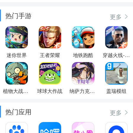
热门手游
更多
迷你世界
王者荣耀
地铁跑酷
穿越火线-枪战王者
植物大战僵尸2
球球大作战
纳萨力克之王
盖瑞模组
热门应用
更多