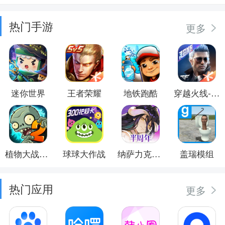
热门手游
更多
迷你世界
王者荣耀
地铁跑酷
穿越火线-枪战王者
植物大战僵尸2
球球大作战
纳萨力克之王
盖瑞模组
热门应用
更多