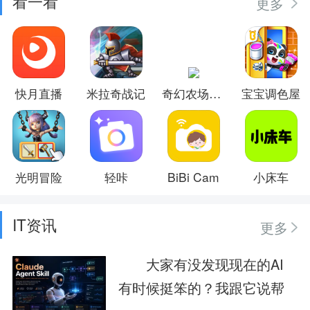
看一看
更多
快月直播
米拉奇战记
奇幻农场物语
宝宝调色屋
光明冒险
轻咔
BiBi Cam
小床车
IT资讯
更多
大家有没发现现在的AI
有时候挺笨的？我跟它说帮