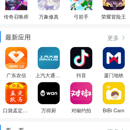
传奇召唤师
万象修真
弓箭手
荣耀冒险王
最新应用
更多
广东农信
上汽大通MAXUS
抖音
厦门地铁
口袋孟定耿马
万得厨
对椒约拍
BiBi Cam