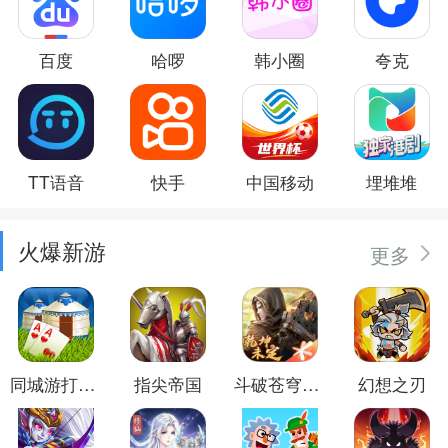
百度
哈啰
韩小圈
夸克
TT语音
快手
中国移动
埋堆堆
火爆新游
更多
同城游打大尖
指尖帝国
斗破苍穹：异火重燃
幻想之刃