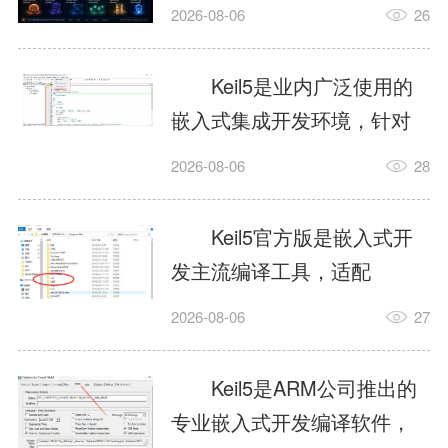
我订个明天早上的闹钟，它
2026-08-06
26
顶多回一段好的。为什么会
这样？因为AI，就是个只会
Keil5是业内广泛使用的
耍嘴皮子的书呆子。它脑子
嵌入式集成开发环境，针对
里有海量知识，但没有真正
ARM、51内核单片机提供编
2026-08-06
28
激发出来实力。而
译、调试、仿真一体化能
AgentSkill，就是给AI大脑装
力，代码编译稳定，调试工
Keil5官方版是嵌入式开
上的一双机械手，它真的能
具成熟，大量开源项目基于
发主流编译工具，适配
解决很多问题。1什么是
该平台开发。新项目需要单
STM32、51单片机等多款芯
AgentSkillSkill指...
2026-08-06
27
独下载对应芯片支持包，新
片，编辑器功能完善，支持
手配置难度较高，正版商业
在线调试、代码仿真，兼容
Keil5是ARM公司推出的
授权费用不菲，未授权版本
众多厂商芯片安装包。软件
专业嵌入式开发编译软件，
存在程序容量限制，适合硬
需要手动添加器件库，初次