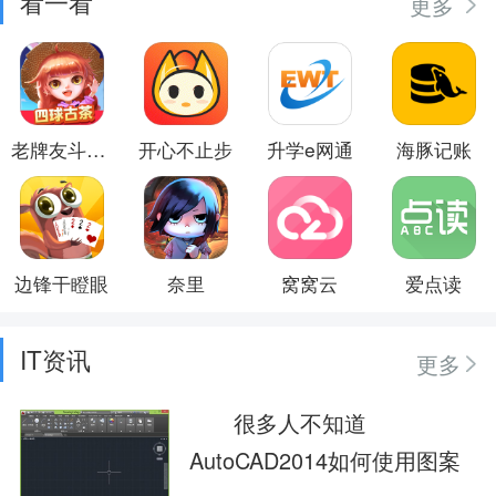
看一看
更多
老牌友斗地主
开心不止步
升学e网通
海豚记账
边锋干瞪眼
奈里
窝窝云
爱点读
IT资讯
更多
很多人不知道
AutoCAD2014如何使用图案