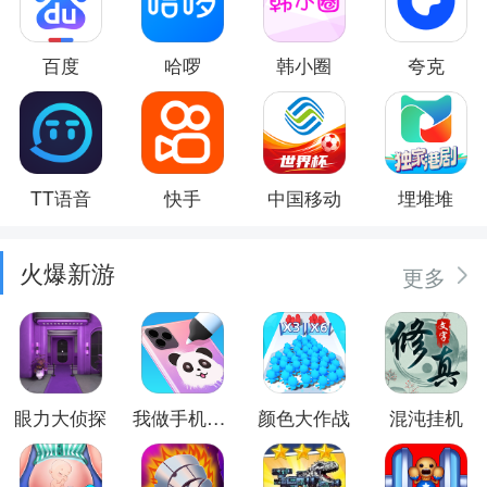
百度
哈啰
韩小圈
夸克
TT语音
快手
中国移动
埋堆堆
火爆新游
更多
眼力大侦探
我做手机壳特好看
颜色大作战
混沌挂机