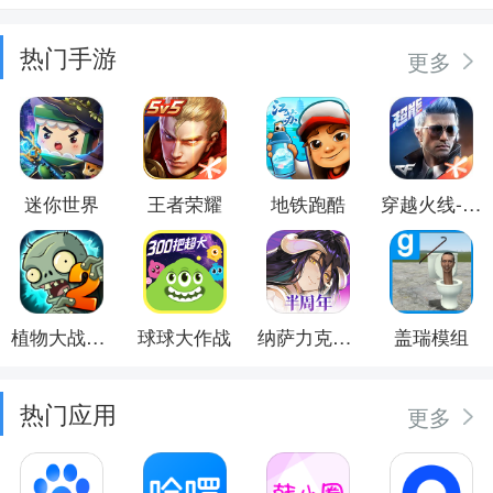
热门手游
更多
迷你世界
王者荣耀
地铁跑酷
穿越火线-枪战王者
植物大战僵尸2
球球大作战
纳萨力克之王
盖瑞模组
热门应用
更多