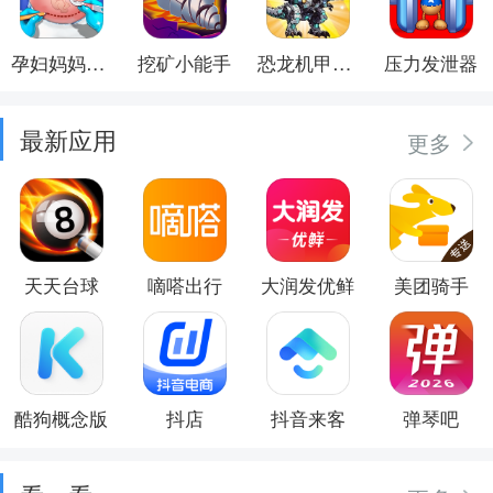
孕妇妈妈日记
挖矿小能手
恐龙机甲射手
压力发泄器
最新应用
更多
天天台球
嘀嗒出行
大润发优鲜
美团骑手
酷狗概念版
抖店
抖音来客
弹琴吧