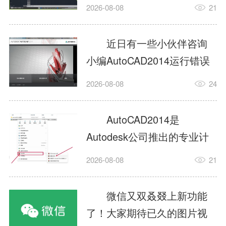
填充?今日为你们带来的文章
2026-08-08
21
是关于AutoCAD2014如何使
用图案填充的内容，还有不
近日有一些小伙伴咨询
清楚小伙伴和小编一起去学
小编AutoCAD2014运行错误
习一下吧。1.打开
怎么办?下面就为大家带来了
2026-08-08
24
AutoCAD2014这款软件，进
AutoCAD2014运行错误怎么
入AutoCAD2014的操作界
办的解决方法，有需要的小
AutoCAD2014是
面，如图所示：2.在该界面内
伙伴可以来了解了解哦。1.打
Autodesk公司推出的专业计
找到矩形选项，如图所示：3.
开控制面板，选择
算机辅助设计（CAD）软
点击矩...
2026-08-08
21
AutodeskAutoCAD2014。2.
件，广泛应用于机械、电
等AutodeskAutoCAD2014的
子、建筑、服装等多个工程
微信又双叒叕上新功能
安装程序加载完毕。3.选择添
与设计领域。作为行业标准
了！大家期待已久的图片视
加/...
工具之一，它提供了强大的