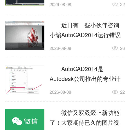
填充?今日为你们带来的文章
2026-08-08
22
是关于AutoCAD2014如何使
用图案填充的内容，还有不
近日有一些小伙伴咨询
清楚小伙伴和小编一起去学
小编AutoCAD2014运行错误
习一下吧。1.打开
怎么办?下面就为大家带来了
2026-08-08
26
AutoCAD2014这款软件，进
AutoCAD2014运行错误怎么
入AutoCAD2014的操作界
办的解决方法，有需要的小
AutoCAD2014是
面，如图所示：2.在该界面内
伙伴可以来了解了解哦。1.打
Autodesk公司推出的专业计
找到矩形选项，如图所示：3.
开控制面板，选择
算机辅助设计（CAD）软
点击矩...
2026-08-08
22
AutodeskAutoCAD2014。2.
件，广泛应用于机械、电
等AutodeskAutoCAD2014的
子、建筑、服装等多个工程
微信又双叒叕上新功能
安装程序加载完毕。3.选择添
与设计领域。作为行业标准
了！大家期待已久的图片视
加/...
工具之一，它提供了强大的