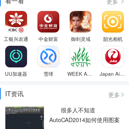
看一看
更多
工银兴农通
中金财富
御剑灵域
韶光相机
UU加速器
雪球
WEEK AQUA
Japan Airlines
IT资讯
更多
很多人不知道
AutoCAD2014如何使用图案