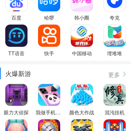
百度
哈啰
韩小圈
夸克
TT语音
快手
中国移动
埋堆堆
火爆新游
更多
眼力大侦探
我做手机壳特好看
颜色大作战
混沌挂机