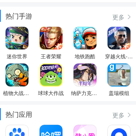
热门手游
更多
迷你世界
王者荣耀
地铁跑酷
穿越火线-枪战王者
植物大战僵尸2
球球大作战
纳萨力克之王
盖瑞模组
热门应用
更多