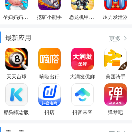
孕妇妈妈日记
挖矿小能手
恐龙机甲射手
压力发泄器
最新应用
更多
天天台球
嘀嗒出行
大润发优鲜
美团骑手
酷狗概念版
抖店
抖音来客
弹琴吧