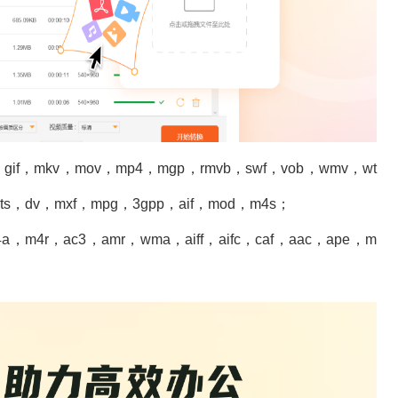
gif，mkv，mov，mp4，mgp，rmvb，swf，vob，wmv，wt
ts，dv，mxf，mpg，3gpp，aif，mod，m4s；
m4r，ac3，amr，wma，aiff，aifc，caf，aac，ape，m