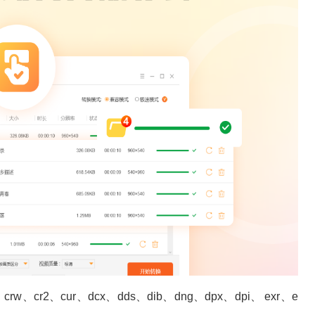
w、cr2、cur、dcx、dds、dib、dng、dpx、dpi、 exr、e