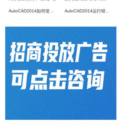
一款免费强大的ISO映像文件创建,解压和刻录工具，它可以创建一个ISO镜像文件，从ISO映像中提取内容，以及刻录ISO映像文件到DVD光盘。
AutoCAD2014如何使用图案填充
AutoCAD2014运行错误怎么办