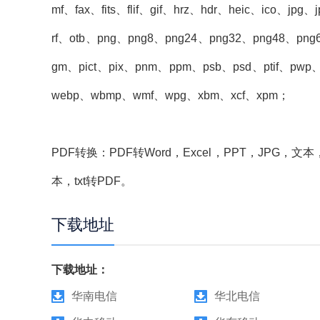
mf、fax、fits、flif、gif、hrz、hdr、heic、ico、jp
rf、otb、png、png8、png24、png32、png48、png
gm、pict、pix、pnm、ppm、psb、psd、ptif、pwp、rla
webp、wbmp、wmf、wpg、xbm、xcf、xpm；
PDF转换：PDF转Word，Excel，PPT，JPG，文本
本，txt转PDF。
下载地址
下载地址：
华南电信
华北电信