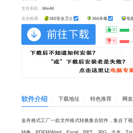
支持系统：
WinAll
安全检测：
360安全卫士
360杀毒
电
软件介绍
下载地址
特色推荐
网友
金舟格式工厂一款文件格式转换集合软件，集合了视
转换，PDF转Word，Excel，PPT，JPG，文本，Tx