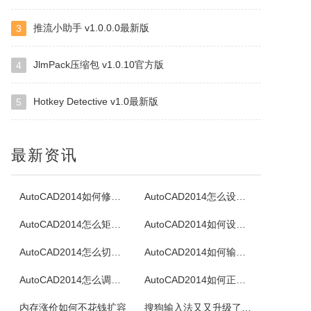
推流小助手 v1.0.0.0最新版
3
BlueScreenView
BlueScreenView是一款免费的Windows修复工具，专注于解析系统蓝屏时生成的内存转储文件(DumpFile)，通过可视化界面直观展示蓝屏原因、错误代码、关联驱动/模块等关键信息，无需专业编程知识，即可帮助普通用户定位蓝屏根源，也为技术人员提供高效的故障排查支持，对电脑版感兴趣的可以下载...
JlmPack压缩包 v1.0.10官方版
4
Hotkey Detective v1.0最新版
5
TotalMounter
KernSafeTotalMounter是一种先进的和强大的虚拟的CD/DVD-ROM光碟/RW光碟/内存仿真器，TotalMounter也是一个免费的全功能的iSCSI启动程序，虚拟磁盘仿真器。KernSafeTotalMounter还提供虚拟收件技术引入iSCSI启动程序和INetDisk客户，...
最新资讯
ZipCentral
容易使用的32位的ZIP解压缩工具，特色是能解压缩任何ZIP软件所压的ZIP文件，直接删除ZIP中的文件，测试ZIP文件是否损坏，支援文件名，可将EXE转成ZIP文件，或者ZIP文件转成EXE自解包文件等等，几乎一般ZIP压缩软件该有的功能它都有。
AutoCAD2014如何修改标注文字
AutoCAD2014怎么设置透明度
AutoCAD2014怎么矩阵阵列
AutoCAD2014如何设置延伸图形
DVD Identifier
AutoCAD2014怎么切换经典模式
AutoCAD2014如何输入文字
DVDPlusIdentifier是一款能够从DVD+R/W盘片读出某种独特盘片参数的程序，它是一款提供了与其它读取DVD-R/W介质参数软件相同功能的应用于DVD+R/W的程序。
AutoCAD2014怎么调出工具栏
AutoCAD2014如何正确卸载
Jihosoft ISO Maker
内存涨价如何不花钱扩容
搜狗输入法又又升级了！新增跨设备复制粘贴”，告别文件传输助手！