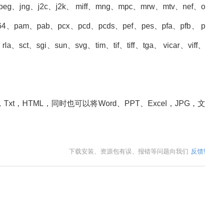
g、jpeg、jng、j2c、j2k、 miff、mng、mpc、mrw、mtv、nef、o
64、pam、pab、pcx、pcd、pcds、pef、pes、pfa、pfb、 p
、sct、sgi、sun、svg、tim、tif、tiff、tga、 vicar、viff、
，Txt，HTML，同时也可以将Word、PPT、Excel，JPG，文
下载安装、资源包有误、报错等问题向我们
反馈!