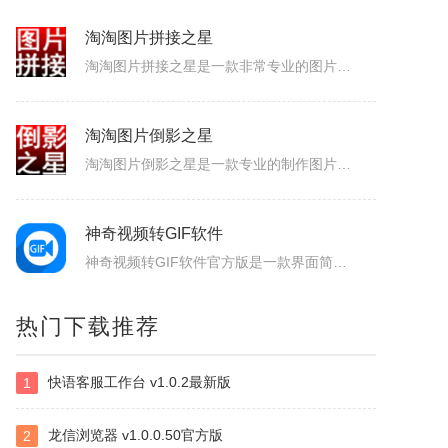
淘淘照片瘦身之星
淘淘照片瘦身之星是专为网店卖家精心设计的一款照片瘦身批处理软件。本软件可以解决网店卖家快速、便捷、大批量处理所拍商品照片尺寸大的问题。它可以一次打开多张照片，事先设置好瘦身的参数，然后一键对所有照片批量进行智能瘦身操作。当您的网店每次发布新产品时，不断地把商品照片一张一张反反复复调整尺寸时，您是否感...
淘淘图片拼接之星
淘淘图片拼接之星是一款非常专业的图片拼接软件，软件界面简洁，操作简单易用，支持输出JPG、JPEG、PNG、GIF、BMP等常用图片格式，可以自由设置行列数、自定义排序、文字水印和图片水印添加、多种图像缩放重新取样插值算法，可以很好的满足用户对图片的拼接要求，大大的提高了工作效率，感兴趣的小伙伴赶快...
淘淘图片倒影之星
淘淘图片倒影之星是一款专业的制作图片倒影效果的软件。有了淘淘图片倒影之星，您可以快速方便地制作出专业级的图片倒影效果；支持批量处理，一次可以处理多张图片。有了淘淘图片倒影之星，您再也不需要为了做倒影效果而需要学习复杂的Photoshop了。很多时候摄影师为了拍摄倒影效果的图片，得费好大劲才行，虽然可...
神奇视频转GIF软件
热门下载推荐
神奇视频转GIF软件官方版是一款界面简约、使用便捷、功能出众的GIF动图制作工具。神奇视频转GIF软件官方版支持将视频、视频中的片段录制下来，之后再转换成GIF动图，同时还能够对动图进行滤镜的添加，给大家带来了不一样的感受。神奇视频转GIF软件软件简介神奇视频转GIF软件是一款简单、易用、高效的GI...
快语客服工作台 v1.0.2最新版
1
拍立得打印机
该应用需搭配手机端MEMOBUSApp使用全部功能主营AI电子拍立得、智能存储盒、可擦写电子相纸三大核心硬件。相机依托AI重塑照片质感，4寸大幅电子相纸支持重复擦写，耗材成本更低；配套DesktopMemoryBox实现照片极速传输、多人共享与家庭相册归档，线上可查看产品、参数与影像生态全流程方案。...
龙信浏览器 v1.0.0.50官方版
2