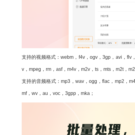
支持的视频格式：webm，f4v，ogv，3gp，avi，flv，
v，mpeg，rm，asf，m4v，m2v，ts，mts，m2t，m2
支持的音频格式：mp3，wav，ogg，flac，mp2，m4a，
mf，wv，au，voc，3gpp，mka；