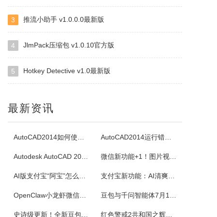
四块子又称走四块，是20世纪六七十年代流行语鲁西乡间地头的一个小游戏。棋盘由横竖各四条直线交叉构成，共16个棋点，双方各执四枚棋子区分敌我。对局时，棋子可沿直线每次移动一格，若己方两子与对方一子连成一线且线上无他子，则可吃掉该子，此规则称为小吃。当一方棋子被吃得只剩一枚时即为输。本软件将现实中的四块...
推流小助手 v1.0.0.0最新版
3
白金岛掼蛋
JlmPack压缩包 v1.0.10官方版
4
掼蛋是一种以华东为主，在淮安以及周边地区广为流传的扑克游戏，起源于江苏省淮安市，故又称淮安掼蛋，是由地方的扑克牌局跑得快和八十分发展演化而来。★★★游戏特色★★★经典掼蛋，正宗地道玩法劲爆体验，玩法多样超刺激组队PK，高手过招见真章电视独播，真人竞技挑战赛
Hotkey Detective v1.0最新版
5
腾讯桌球
《腾讯桌球》真人实时对战桌球手游，还原现实桌球玩法-8球、斯诺克、9球、血流玩法，简单流行的操作方式，绚丽的动画特效，配以真实的物理参数，精准的进球，激动人心的赛事。游戏设有1V1匹配、3人欢乐场、8人锦标赛、斯诺克、9球玩法、血流等玩法，玩家可以自由选择参与，并用自己精湛的技巧来获得丰厚的奖金。尖...
最新资讯
超级台球大师
AutoCAD2014如何使用图案填充
AutoCAD2014运行错误怎么办
《超级台球大师》是一款能成为荣耀王者的桌球游戏，排位赛的玩法真的太！爽！啦！游戏还原了真实的8球和斯诺克玩法，简单易上手的操作方式，真实的物理反馈，配以炫酷的动画特效，加上激动人心的赛事。我们在线上为广大球友准备了一个丰富多彩的桌球竞技世界。
Autodesk AutoCAD 2014安装教程
微信新功能+1！图片视频合并功能来了
佳能Canon imageFORCE C5150 驱动
AI版支付宝“阿宝”怎么用？右滑切换方法与内测邀请码获取指南
支付宝新功能：AI清爽版“阿宝”公测！
佳能CanonimageFORCEC5150数码复合机驱动下载版本：v.3.40发布日期：2026年7月3日适用于：Windows10/Windows11系统。
OpenClaw小龙虾微信接入教程：服务器部署、API Key配置
豆包与千问智能体7月15日下线！附3步完整数据备份与导出教程
史诗级更新！全新豆包视频通话功能来了
红色警戒2共和国之辉快捷键