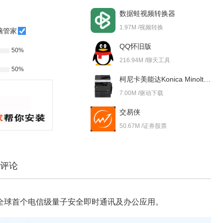
数据蛙视频转换器
1.97M /视频转换
脑管家
QQ怀旧版
50%
216.94M /聊天工具
50%
柯尼卡美能达Konica Minolta bizhub 227i 驱动
7.00M /驱动下载
交易侠
50.67M /证券股票
评论
全球首个电信级量子安全即时通讯及办公应用。