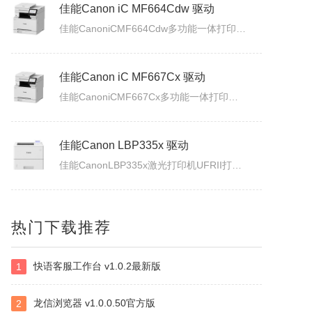
佳能Canon imageFORCE C5170 驱动
佳能Canon iC MF664Cdw 驱动
佳能CanonimageFORCEC5170数码复合机驱动下载版本：v.3.40发布日期：2026年7月3日适用于：Windows10/Windows11系统。
佳能CanoniCMF664Cdw多功能一体打印机驱动下载发布日期：2026年7月31日版本：UFRII打印机驱动程序－V3.40/ScanGear扫描驱动程序－V11.3.0.0适用于：Windows10/Windows11系统。
佳能Canon iC MF667Cx 驱动
佳能CanoniCMF667Cx多功能一体打印机驱动下载发布日期：2026年7月3日版本：UFRII打印机驱动程序－V3.40/ScanGear扫描驱动程序－V11.3.0.0适用于：Windows10/Windows11系统。
佳能Canon LBP335x 驱动
佳能CanonLBP335x激光打印机UFRII打印机驱动程序下载发布日期：2026年7月3日版本：3.400适用于：Windows10/Windows11系统。
热门下载推荐
白金岛南昌麻将
南昌麻将使用无花牌的136张麻将，分别为东、南、西、北，门风东者为庄家，其余均为旁家。每人手里抓13张牌，通过吃牌、碰牌、杠牌等方式，使手牌按照相关规定的牌型条件和牌。在游戏中对和牌没有要求，和牌者胜，被和牌者负，荒庄时计和局。南昌麻将特色：特色1：翻精是南昌麻将的最大特色，由于精在牌局中的万能搭配...
快语客服工作台 v1.0.2最新版
1
四块子
龙信浏览器 v1.0.0.50官方版
2