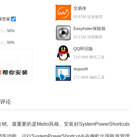
交易侠
50.67M /证券股票
脑管家
Easyhider保险箱
50%
33.12M /加密解密
50%
QQ怀旧版
216.94M /聊天工具
dopsoft
271.98M /编程工具
评论
要的是Metro风格。安装好SystemPowerShortcuts
能，运行SystemPowerShortcut会在侧栏出现电源管理