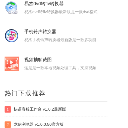
ColorSPY
易杰dvd转flv转换器
ColorSPY是一款专业实用的屏幕取色与色码转换工具，用于屏幕任意颜色提取、色码转换与颜色管理，支持多种常用色码格式，广泛应用于网页设计、平面绘图、编程开发等场景。取色精准快速，能轻松获取屏幕任意位置的颜色信息。ColorSPY功能1.实时屏幕取色，鼠标悬停即可获取屏幕任意位置颜色，无需复杂操作。...
易杰dvd转flv转换器最新版是一款dvd格式转flv格式的应用工具，易杰dvd转flv转换器官方版支持高质量的把DVD光盘转换输出Flash的FLV、SWF、F4V和AVI、VCD、SVCD、WMV等视频格式，易杰dvd转flv转换器还可以把多个片段合并成一个DVD标题/音节。软件特色1、易杰dv...
手机铃声转换器
易杰手机铃声转换器最新版是一款多功能的手机铃声转换软件，易杰手机铃声转换器官方版软件具有强大的音频转换功能，同时还支持视频文件格式转换，易杰手机铃声转换器支持目前所有流行的音、视频文件格式，如：MP3/MP2/OGG/APE/WAV/WMA/等，且转换简单、快速。易杰手机铃声转换器基本简介易杰手机铃...
视频抽帧截图
这是是一款本地视频处理工具，支持视频单帧无损导出、视频截图、批量抽帧、视频裁剪、视频拼接和视频变速，素材在本机处理，文件无需上传，适合从视频中提取关键画面、整理多张原图或快速处理视频片段。视频抽帧：播放并定位到目标画面，显示当前帧号，支持上一帧、下一帧微调，一键导出单张PNG无损原图。视频批量抽帧截...
热门下载推荐
虹盘
虹盘是一款云存储产品，核心功能是家庭数据的在线管理、备份、同步、分享，主要特点是家庭成员既可以共同管理家庭内的共享数据，也可以管理自身的个人数据，并且具有消息推送、好友管理、文件外链、多账号登录、日志管理等其他功能，拥有web、pc、android、ios等多个客户端，是云时代家庭数据的管理平台。
快语客服工作台 v1.0.2最新版
1
ImapBox邮箱网盘
龙信浏览器 v1.0.0.50官方版
2