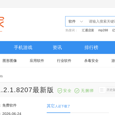
软件
热搜词：
汇通启富
mp288
手机游戏
资讯
排行榜
图形图像
应用软件
行业软件
杀毒安全
游
ts
v1.2.1.8207最新版
历史
安全
无捆绑
：
免费软件
其它
人还下载了
：
2026-06-24