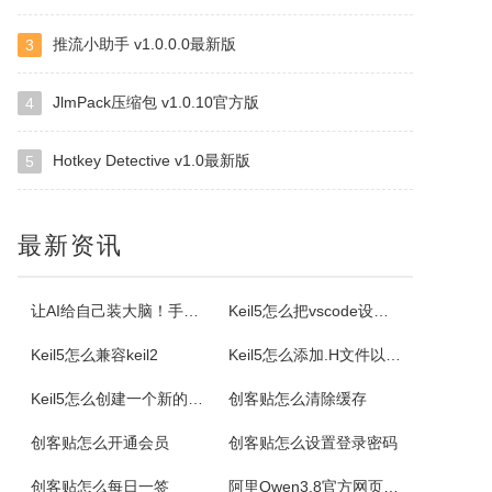
ImapBox是一款高安全性的纯单机版邮箱云存储软件。ImapBox仅和您的email所在的全球各大邮局服务商进行数据上传和下载通讯（Imap全球标准通讯协议）。ImapBox本身并不提供给您任何数据存储空间。您的存储空间属于您自已的邮箱空间的总和。iMapBox内置了强大的数据检索引擎，文件高速同...
推流小助手 v1.0.0.0最新版
3
小云
JlmPack压缩包 v1.0.10官方版
4
小云是一款提供移动端与PC端文件传输连通的应用软件。可以将您家里的PC变为您手机可以随处访问的云存储（网盘）。您可以在外出时，随时随地方便的登录并且上传下载您需要的任何照片、音乐、视频或者其它文件。
Hotkey Detective v1.0最新版
5
云诺
云诺网盘官方版是一款简洁实用、轻松上手的免费云服务软件，云诺网盘官方版能完美地实现身为云最基本的存储和同步功能，还能让用户方便极速的传送文件。云诺的最大价值，就是帮助用户节省时间。云诺是国内第一款真正的跨平台云服务，拥有专利待审的即时推送、增量同步等高端技术。云诺网盘软件特色1、文件链接功能：您可以...
最新资讯
NetStumbler
让AI给自己装大脑！手把手教你学会安装使用Agent Skill
Keil5怎么把vscode设置外部编辑器
NetStumbler是Windows平台下最著名的查找无线接入点的免费工具，NetStumbler支持PCMCIA无线网卡，还支持全球GPS卫星定位系统。NetStumbler支持服务集识别符(SSID)、无线加密协议(WiredEquivalentPrivacy-WEP)、开放式认证、共享密码认...
Keil5怎么兼容keil2
Keil5怎么添加.H文件以及Keil5添加.H文件的方法
Keil5怎么创建一个新的51单片机项目
创客贴怎么清除缓存
Blaze MediaPro
BlazeMediaPro是一款造型新颖，功能齐全的多媒体工具，它支持几乎所有的音频、视频格式及其播放列表（MP3、MP2、ASF、MPG、MPEG、MPE、AVI、WMA、WMV、VIV、MOV、QT、WAV、CDA、DAT、ASX、WAX、M3U、WVX、MIDI、AIFF、AU、SND），能进...
创客贴怎么开通会员
创客贴怎么设置登录密码
创客贴怎么每日一签
阿里Qwen3.8官方网页版入口