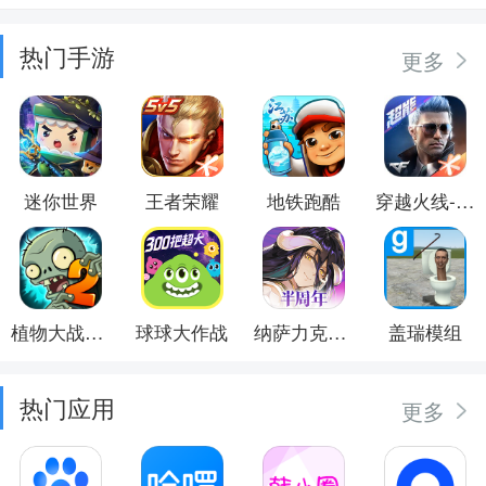
热门手游
更多
迷你世界
王者荣耀
地铁跑酷
穿越火线-枪战王者
植物大战僵尸2
球球大作战
纳萨力克之王
盖瑞模组
热门应用
更多