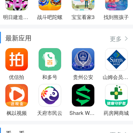
明日建造大师
战斗吧陀螺
宝宝看家3
找到熊孩子
最新应用
更多
优信拍
和多号
贵州公安
山姆会员商店
枫以视频
天府市民云
Shark Wear
药房网商城