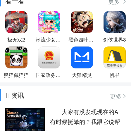
看一看
更多
极无双2
潮流少女日常换装
黑色四叶草 魔法帝之道
剑侠世界3
熊猫藏猫猫
国家政务服务平台
天猫精灵
帆书
IT资讯
更多
大家有没发现现在的AI
有时候挺笨的？我跟它说帮