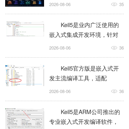
我订个明天早上的闹钟，它
2026-08-06
35
顶多回一段好的。为什么会
这样？因为AI，就是个只会
Keil5是业内广泛使用的
耍嘴皮子的书呆子。它脑子
嵌入式集成开发环境，针对
里有海量知识，但没有真正
ARM、51内核单片机提供编
2026-08-06
36
激发出来实力。而
译、调试、仿真一体化能
AgentSkill，就是给AI大脑装
力，代码编译稳定，调试工
Keil5官方版是嵌入式开
上的一双机械手，它真的能
具成熟，大量开源项目基于
发主流编译工具，适配
解决很多问题。1什么是
该平台开发。新项目需要单
STM32、51单片机等多款芯
AgentSkillSkill指...
2026-08-06
36
独下载对应芯片支持包，新
片，编辑器功能完善，支持
手配置难度较高，正版商业
在线调试、代码仿真，兼容
Keil5是ARM公司推出的
授权费用不菲，未授权版本
众多厂商芯片安装包。软件
专业嵌入式开发编译软件，
存在程序容量限制，适合硬
需要手动添加器件库，初次