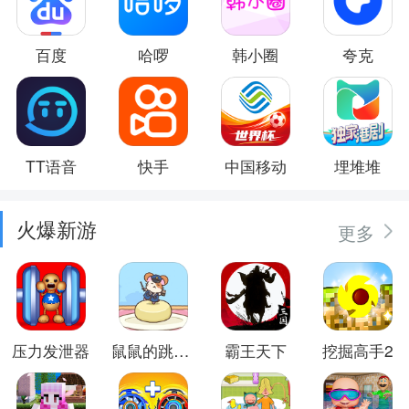
百度
哈啰
韩小圈
夸克
TT语音
快手
中国移动
埋堆堆
火爆新游
更多
压力发泄器
鼠鼠的跳跃冒险
霸王天下
挖掘高手2