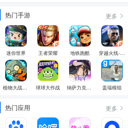
热门手游
更多
迷你世界
王者荣耀
地铁跑酷
穿越火线-枪战王者
植物大战僵尸2
球球大作战
纳萨力克之王
盖瑞模组
热门应用
更多