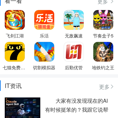
看一看
更多
飞剑江湖
乐活
无敌飙速
节奏盒子5
七猫免费小说
切割模拟器
后勤优管
地铁钓之王
IT资讯
更多
大家有没发现现在的AI
有时候挺笨的？我跟它说帮