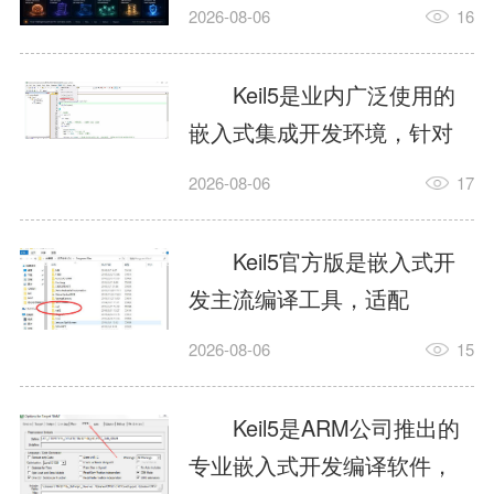
我订个明天早上的闹钟，它
2026-08-06
16
顶多回一段好的。为什么会
这样？因为AI，就是个只会
Keil5是业内广泛使用的
耍嘴皮子的书呆子。它脑子
嵌入式集成开发环境，针对
里有海量知识，但没有真正
ARM、51内核单片机提供编
2026-08-06
17
激发出来实力。而
译、调试、仿真一体化能
AgentSkill，就是给AI大脑装
力，代码编译稳定，调试工
Keil5官方版是嵌入式开
上的一双机械手，它真的能
具成熟，大量开源项目基于
发主流编译工具，适配
解决很多问题。1什么是
该平台开发。新项目需要单
STM32、51单片机等多款芯
AgentSkillSkill指...
2026-08-06
15
独下载对应芯片支持包，新
片，编辑器功能完善，支持
手配置难度较高，正版商业
在线调试、代码仿真，兼容
Keil5是ARM公司推出的
授权费用不菲，未授权版本
众多厂商芯片安装包。软件
专业嵌入式开发编译软件，
存在程序容量限制，适合硬
需要手动添加器件库，初次