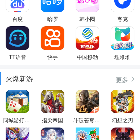
百度
哈啰
韩小圈
夸克
TT语音
快手
中国移动
埋堆堆
火爆新游
更多
同城游打大尖
指尖帝国
斗破苍穹：异火重燃
幻想之刃