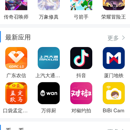
传奇召唤师
万象修真
弓箭手
荣耀冒险王
最新应用
更多
广东农信
上汽大通MAXUS
抖音
厦门地铁
口袋孟定耿马
万得厨
对椒约拍
BiBi Cam