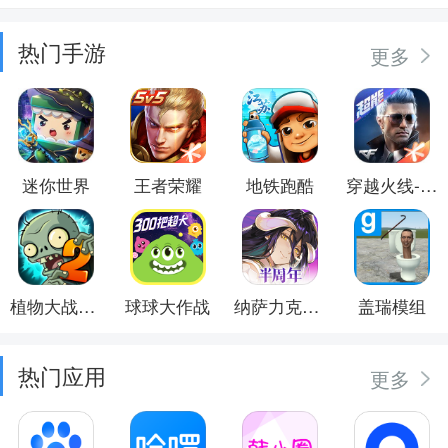
热门手游
更多
迷你世界
王者荣耀
地铁跑酷
穿越火线-枪战王者
植物大战僵尸2
球球大作战
纳萨力克之王
盖瑞模组
热门应用
更多