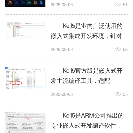
我订个明天早上的闹钟，它
2026-08-06
51
顶多回一段好的。为什么会
这样？因为AI，就是个只会
Keil5是业内广泛使用的
耍嘴皮子的书呆子。它脑子
嵌入式集成开发环境，针对
里有海量知识，但没有真正
ARM、51内核单片机提供编
2026-08-06
53
激发出来实力。而
译、调试、仿真一体化能
AgentSkill，就是给AI大脑装
力，代码编译稳定，调试工
Keil5官方版是嵌入式开
上的一双机械手，它真的能
具成熟，大量开源项目基于
发主流编译工具，适配
解决很多问题。1什么是
该平台开发。新项目需要单
STM32、51单片机等多款芯
AgentSkillSkill指...
2026-08-06
55
独下载对应芯片支持包，新
片，编辑器功能完善，支持
手配置难度较高，正版商业
在线调试、代码仿真，兼容
Keil5是ARM公司推出的
授权费用不菲，未授权版本
众多厂商芯片安装包。软件
专业嵌入式开发编译软件，
存在程序容量限制，适合硬
需要手动添加器件库，初次