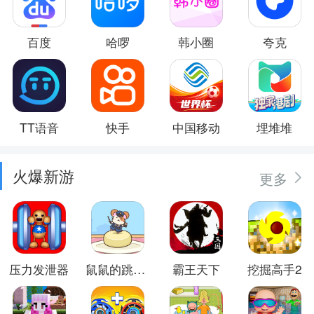
百度
哈啰
韩小圈
夸克
TT语音
快手
中国移动
埋堆堆
火爆新游
更多
压力发泄器
鼠鼠的跳跃冒险
霸王天下
挖掘高手2