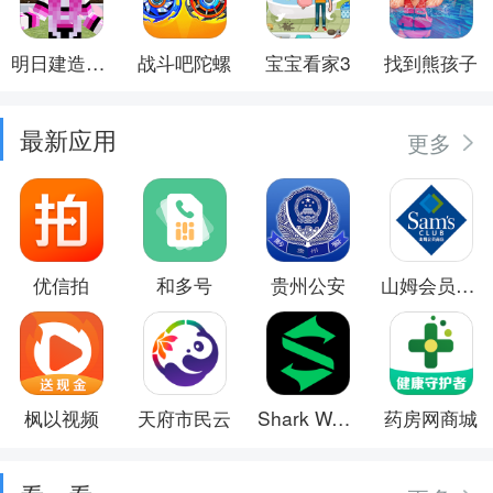
明日建造大师
战斗吧陀螺
宝宝看家3
找到熊孩子
最新应用
更多
优信拍
和多号
贵州公安
山姆会员商店
枫以视频
天府市民云
Shark Wear
药房网商城