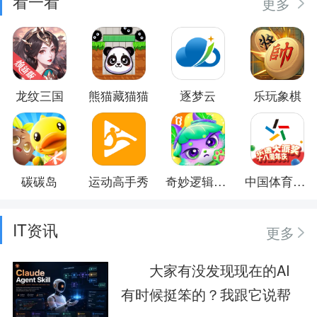
看一看
更多
龙纹三国
熊猫藏猫猫
逐梦云
乐玩象棋
碳碳岛
运动高手秀
奇妙逻辑训练
中国体育彩票
IT资讯
更多
大家有没发现现在的AI
有时候挺笨的？我跟它说帮