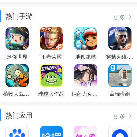
热门手游
更多
迷你世界
王者荣耀
地铁跑酷
穿越火线-枪战王者
植物大战僵尸2
球球大作战
纳萨力克之王
盖瑞模组
热门应用
更多