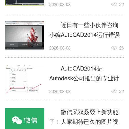
填充?今日为你们带来的文章
2026-08-08
22
是关于AutoCAD2014如何使
用图案填充的内容，还有不
近日有一些小伙伴咨询
清楚小伙伴和小编一起去学
小编AutoCAD2014运行错误
习一下吧。1.打开
怎么办?下面就为大家带来了
2026-08-08
26
AutoCAD2014这款软件，进
AutoCAD2014运行错误怎么
入AutoCAD2014的操作界
办的解决方法，有需要的小
AutoCAD2014是
面，如图所示：2.在该界面内
伙伴可以来了解了解哦。1.打
Autodesk公司推出的专业计
找到矩形选项，如图所示：3.
开控制面板，选择
算机辅助设计（CAD）软
点击矩...
2026-08-08
22
AutodeskAutoCAD2014。2.
件，广泛应用于机械、电
等AutodeskAutoCAD2014的
子、建筑、服装等多个工程
微信又双叒叕上新功能
安装程序加载完毕。3.选择添
与设计领域。作为行业标准
了！大家期待已久的图片视
加/...
工具之一，它提供了强大的