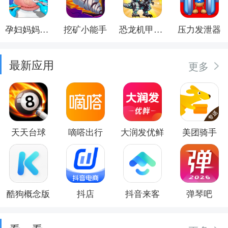
孕妇妈妈日记
挖矿小能手
恐龙机甲射手
压力发泄器
最新应用
更多
天天台球
嘀嗒出行
大润发优鲜
美团骑手
酷狗概念版
抖店
抖音来客
弹琴吧