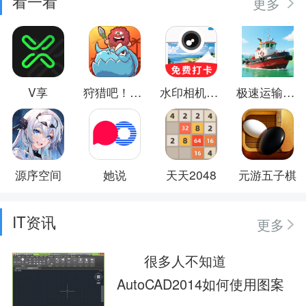
看一看
更多
V享
狩猎吧！原始人
水印相机免费打卡
极速运输英雄
源序空间
她说
天天2048
元游五子棋
IT资讯
更多
很多人不知道
AutoCAD2014如何使用图案