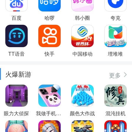
百度
哈啰
韩小圈
夸克
TT语音
快手
中国移动
埋堆堆
火爆新游
更多
眼力大侦探
我做手机壳特好看
颜色大作战
混沌挂机