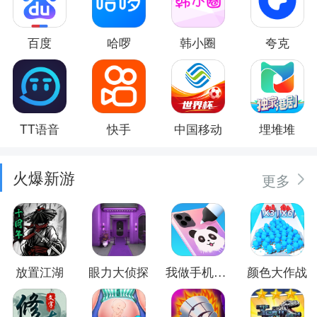
百度
哈啰
韩小圈
夸克
TT语音
快手
中国移动
埋堆堆
火爆新游
更多
放置江湖
眼力大侦探
我做手机壳特好看
颜色大作战