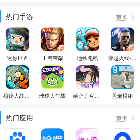
热门手游
更多
迷你世界
王者荣耀
地铁跑酷
穿越火线-枪战王者
植物大战僵尸2
球球大作战
纳萨力克之王
盖瑞模组
热门应用
更多