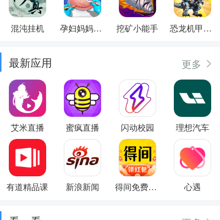
混沌挂机
孕妇妈妈日记
挖矿小能手
恐龙机甲射手
最新应用
更多
艾米直播
蜜疯直播
闪动校园
理想汽车
有道精品课
新浪新闻
得间免费小说
心遇