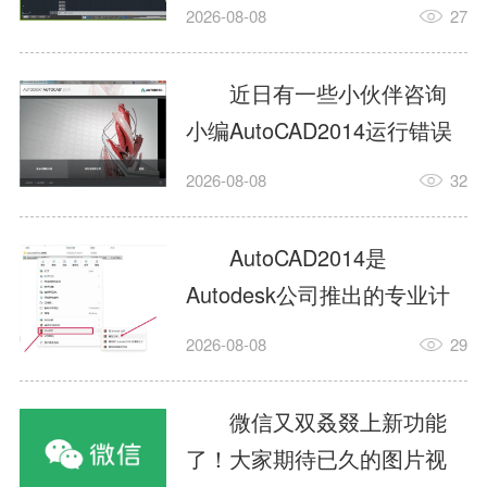
填充?今日为你们带来的文章
2026-08-08
27
是关于AutoCAD2014如何使
用图案填充的内容，还有不
近日有一些小伙伴咨询
清楚小伙伴和小编一起去学
小编AutoCAD2014运行错误
习一下吧。1.打开
怎么办?下面就为大家带来了
2026-08-08
32
AutoCAD2014这款软件，进
AutoCAD2014运行错误怎么
入AutoCAD2014的操作界
办的解决方法，有需要的小
AutoCAD2014是
面，如图所示：2.在该界面内
伙伴可以来了解了解哦。1.打
Autodesk公司推出的专业计
找到矩形选项，如图所示：3.
开控制面板，选择
算机辅助设计（CAD）软
点击矩...
2026-08-08
29
AutodeskAutoCAD2014。2.
件，广泛应用于机械、电
等AutodeskAutoCAD2014的
子、建筑、服装等多个工程
微信又双叒叕上新功能
安装程序加载完毕。3.选择添
与设计领域。作为行业标准
了！大家期待已久的图片视
加/...
工具之一，它提供了强大的