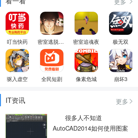
看一看
更多
叮当快药
密室逃脱绝境系列3画仙奇缘
密室追魂夜
极无双
驱入虚空
全民短剧
像素危城
崩坏3
IT资讯
更多
很多人不知道
AutoCAD2014如何使用图案