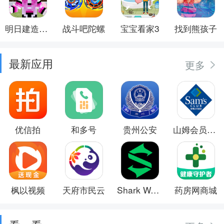
明日建造大师
战斗吧陀螺
宝宝看家3
找到熊孩子
最新应用
更多
优信拍
和多号
贵州公安
山姆会员商店
枫以视频
天府市民云
Shark Wear
药房网商城