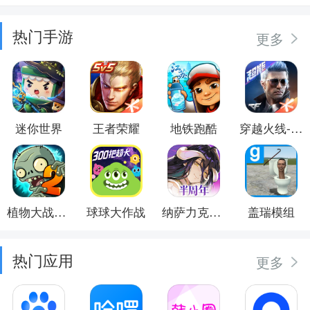
热门手游
更多
迷你世界
王者荣耀
地铁跑酷
穿越火线-枪战王者
植物大战僵尸2
球球大作战
纳萨力克之王
盖瑞模组
热门应用
更多