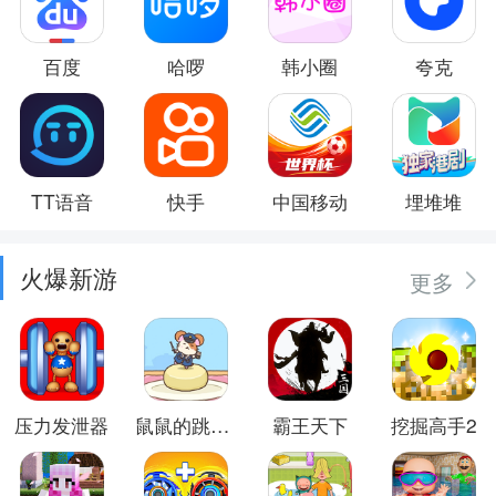
百度
哈啰
韩小圈
夸克
TT语音
快手
中国移动
埋堆堆
火爆新游
更多
压力发泄器
鼠鼠的跳跃冒险
霸王天下
挖掘高手2