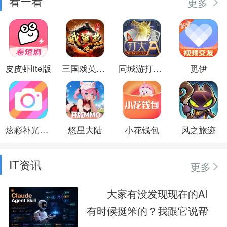
看一看
更多
皮皮虾lite版
三国戏英杰传
同城游打大A
觅伊
炫彩补光相机
悠星大陆
小花钱包
风之旅迹
IT资讯
更多
大家有没发现现在的AI
有时候挺笨的？我跟它说帮