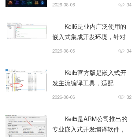
我订个明天早上的闹钟，它
2026-08-06
34
顶多回一段好的。为什么会
这样？因为AI，就是个只会
Keil5是业内广泛使用的
耍嘴皮子的书呆子。它脑子
嵌入式集成开发环境，针对
里有海量知识，但没有真正
ARM、51内核单片机提供编
2026-08-06
34
激发出来实力。而
译、调试、仿真一体化能
AgentSkill，就是给AI大脑装
力，代码编译稳定，调试工
Keil5官方版是嵌入式开
上的一双机械手，它真的能
具成熟，大量开源项目基于
发主流编译工具，适配
解决很多问题。1什么是
该平台开发。新项目需要单
STM32、51单片机等多款芯
AgentSkillSkill指...
2026-08-06
32
独下载对应芯片支持包，新
片，编辑器功能完善，支持
手配置难度较高，正版商业
在线调试、代码仿真，兼容
Keil5是ARM公司推出的
授权费用不菲，未授权版本
众多厂商芯片安装包。软件
专业嵌入式开发编译软件，
存在程序容量限制，适合硬
需要手动添加器件库，初次