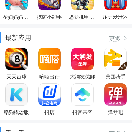
孕妇妈妈日记
挖矿小能手
恐龙机甲射手
压力发泄器
最新应用
更多
天天台球
嘀嗒出行
大润发优鲜
美团骑手
酷狗概念版
抖店
抖音来客
弹琴吧