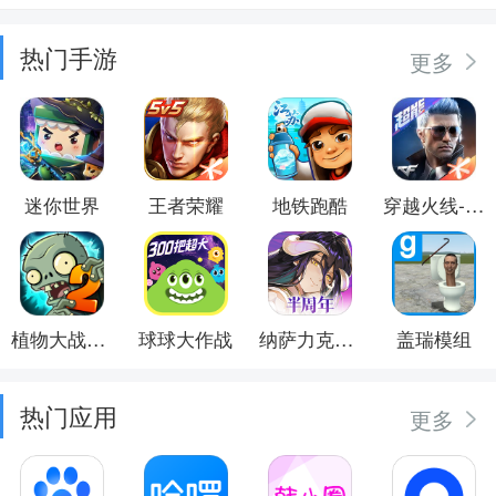
热门手游
更多
迷你世界
王者荣耀
地铁跑酷
穿越火线-枪战王者
植物大战僵尸2
球球大作战
纳萨力克之王
盖瑞模组
热门应用
更多