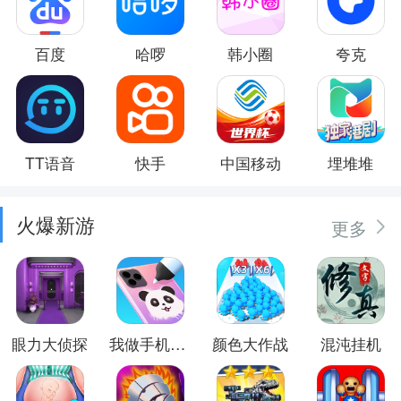
百度
哈啰
韩小圈
夸克
TT语音
快手
中国移动
埋堆堆
火爆新游
更多
眼力大侦探
我做手机壳特好看
颜色大作战
混沌挂机