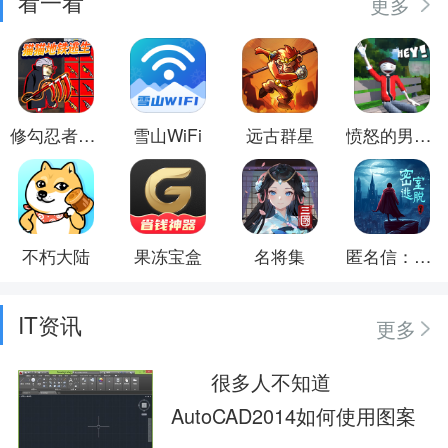
看一看
更多
修勾忍者逃生
雪山WiFi
远古群星
愤怒的男孩佩罗德冒险
不朽大陆
果冻宝盒
名将集
匿名信：失心者
IT资讯
更多
很多人不知道
AutoCAD2014如何使用图案