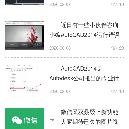
填充?今日为你们带来的文章
2026-08-08
19
是关于AutoCAD2014如何使
用图案填充的内容，还有不
近日有一些小伙伴咨询
清楚小伙伴和小编一起去学
小编AutoCAD2014运行错误
习一下吧。1.打开
怎么办?下面就为大家带来了
2026-08-08
23
AutoCAD2014这款软件，进
AutoCAD2014运行错误怎么
入AutoCAD2014的操作界
办的解决方法，有需要的小
AutoCAD2014是
面，如图所示：2.在该界面内
伙伴可以来了解了解哦。1.打
Autodesk公司推出的专业计
找到矩形选项，如图所示：3.
开控制面板，选择
算机辅助设计（CAD）软
点击矩...
2026-08-08
19
AutodeskAutoCAD2014。2.
件，广泛应用于机械、电
等AutodeskAutoCAD2014的
子、建筑、服装等多个工程
微信又双叒叕上新功能
安装程序加载完毕。3.选择添
与设计领域。作为行业标准
了！大家期待已久的图片视
加/...
工具之一，它提供了强大的