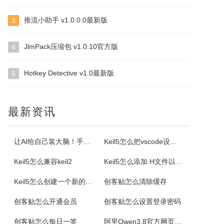
推流小助手 v1.0.0.0最新版
3
格尔维一键建站软件
通过软件可以建设网站，顶级域名2级域名全都一键生成。
JlmPack压缩包 v1.0.10官方版
4
Hotkey Detective v1.0最新版
5
Offline Commander
OfflineCommander是一个网页抓取工具，支持FILE、HTTP、HTTPS、FTP协议和Proxy，还可以对抓取回来的网页资料做关键字、网址、标题、内文、文件大小、格式、文件修改日期等检索设置。
最新资讯
Property Cube
PropertyCube是一款很酷的而简单快速的更改文件名软件，可同时改变文件的三个属性（只读、隐藏、存档）、两个时间标志（修改和创建日期）、重命名还具有替换、插入、增加、删除等功能。另外，重命名特点，如预习、撤销、错误日志，和相同的名字命名都可以更改。
让AI给自己装大脑！手把手教你学会安装使用Agent Skill
Keil5怎么把vscode设置外部编辑器
Keil5怎么兼容keil2
Keil5怎么添加.H文件以及Keil5添加.H文件的方法
电小二成套报价元件选型软件
Keil5怎么创建一个新的51单片机项目
创客贴怎么清除缓存
电小二电气选型报价软件是一款专业的电气元件选型软件，是利驰软件最新推出的一款客户端元件选型工具。电小二具有快速选型、查价、找样本、上手快的特点。电小二电气元件选型软件及元件库定期更新，永久免费。
创客贴怎么开通会员
创客贴怎么设置登录密码
AiPPT专家
创客贴怎么每日一签
阿里Qwen3.8官方网页版入口