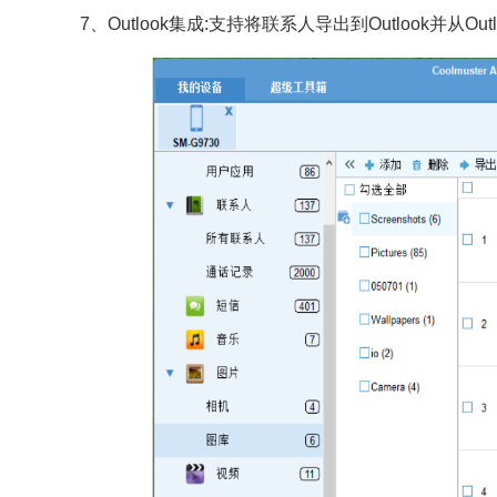
7、Outlook集成:支持将联系人导出到Outlook并从O