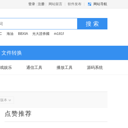
登录
|
注册
|
网站留言
|
软件发布
|
网站导航
搜 索
C
海油
BBXIA
光大證券國
m181f
文件转换
戏娱乐
通信工具
播放工具
源码系统
史版本
点赞推荐