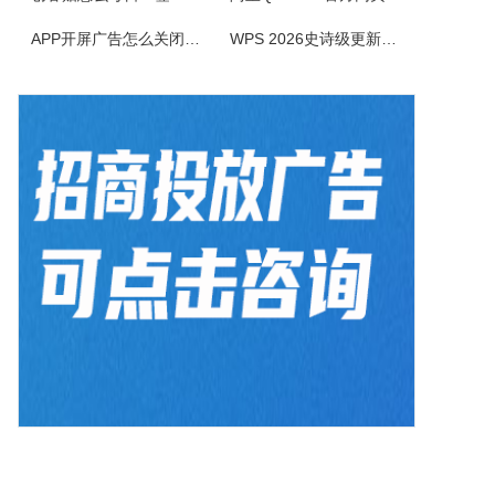
AiPPT专家软件是一款智能创新的PPT制作工具，致力于为广大用户提供便捷、高效的PPT制作体验。作为一款人工智能助手，软件具备一键生成PPT、智能生成大纲、海量模板和素材可以选择以及文档后台管理等功能，让您轻松应对各种演示场景，提升工作效率。1.一键生成PPT：只需输入主题、关键词和要点，系统便会...
APP开屏广告怎么关闭？3招彻底关闭跳转
WPS 2026史诗级更新！重构存储管理，深度融合AI应用