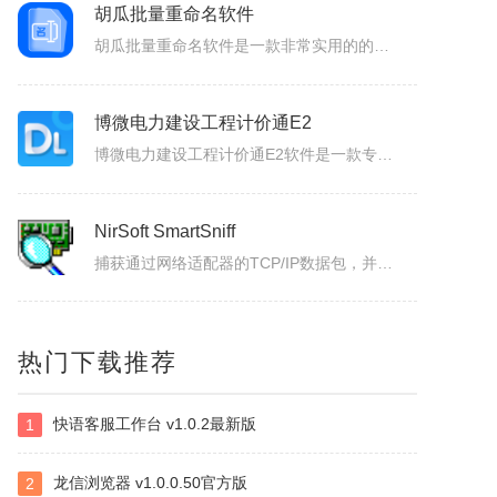
胡瓜发票批量打印
胡瓜发票打印助手一款专为企业财务、个体经营者设计的发票合并打印工具，支持OFD/PNG/PDF格式电子发票的批量导入与智能处理。用户可通过拖拽文件或一键添加实现快速导入，并自定义A4、A4-1-2-3-4/A5纸张的排版模板（如多张发票合并打印、清单自动适配），同时支持OFD转PDF格式，兼容性更强...
胡瓜批量重命名软件
胡瓜批量重命名软件是一款非常实用的的文件管理工具，软件功能强大，操作简单易用，支持Windows平台，并且兼容多种文件系统，支持批量修改文件名，提供批量修改文件名、提取文件名、新建文件夹等多种操作，满足用户多样化的需求，大大的提高工作效率，感兴趣的小伙伴赶快下载使用吧！胡瓜批量重命名软件功能1、批量...
博微电力建设工程计价通E2
博微电力建设工程计价通E2软件是一款专门辅助造价人员编制电力建设工程概预算、施工图预算综合单价法、招投标、施工结算造价文件的软件产品。
NirSoft SmartSniff
热门下载推荐
捕获通过网络适配器的TCP/IP数据包，并且可以以客户端和服务器之间的会话序列的形式查看所捕获取的数据。可以使用两种模式查看TCP/IP会话：ASCII模式（针对以文本为基础的协议，例如HTTP、SMTP，POP3和FTP。），十六进制转储模式（针对以非文本形式为基础的协议，例如DNS）。
快语客服工作台 v1.0.2最新版
1
Selteco Menu Maker
是一个专业级的网页菜单生成工具。中文支持较好。您不需要了解任何DTHML或JAVASCRIPT知识，简单的几步就可生成动态网页菜单。最主要的是，你可以随时修改随时预览，生成的。JS文件可嵌入任意一个网页中。你可以修改菜单背景颜色，字体颜色，子菜单项目。
龙信浏览器 v1.0.0.50官方版
2